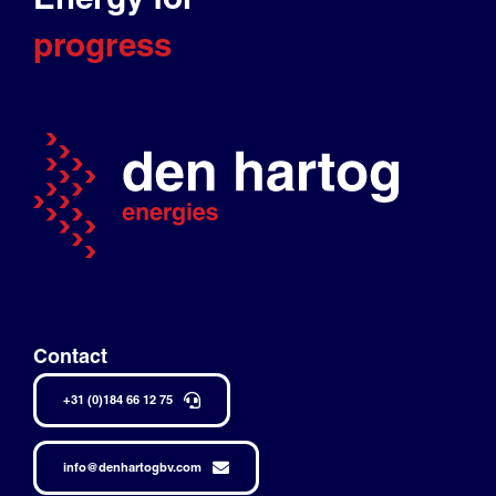
progress
Contact
+31 (0)184 66 12 75
info@denhartogbv.com