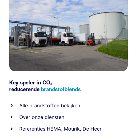
Key speler in CO₂
reducerende
brandstofblends
Alle
brandstoffen
bekijken
Over onze diensten
Referenties
HEMA
,
Mourik
,
De Heer