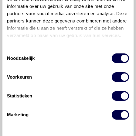
informatie over uw gebruik van onze site met onze
partners voor social media, adverteren en analyse. Deze
Hoe vaak moet de motorolie ververst
partners kunnen deze gegevens combineren met andere
worden bij een Kia pro_cee'd?
informatie die u aan ze heeft verstrekt of die ze hebben
verzameld op basis van uw gebruik van hun services.
Voor welke onderdelen van de Kia
pro_cee'd is productadvies beschikbaar?
Toestemmingsselectie
Noodzakelijk
Voorkeuren
Statistieken
©
Olyslager
Alle rechten voorbehouden. Deze
informatie mag noch geheel noch gedeeltelijk worden
gereproduceerd, opgeslagen in een database of op
Marketing
andere manieren worden overgedragen zonder
voorafgaande schriftelijke toestemming van Olyslager
Organisation B.V. Hoewel alles in het werk is gesteld