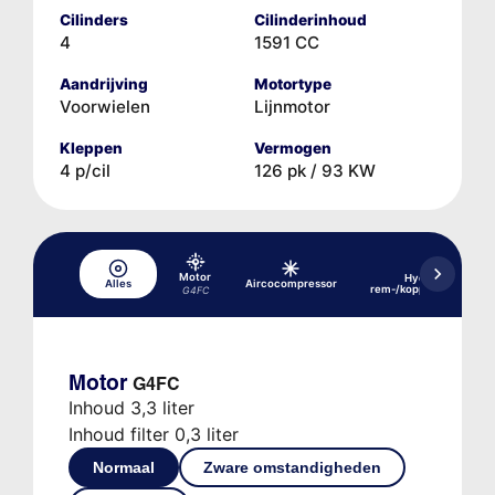
Cilinders
Cilinderinhoud
4
1591 CC
Aandrijving
Motortype
Voorwielen
Lijnmotor
Kleppen
Vermogen
4 p/cil
126 pk / 93 KW
Motor
Hydraulisch
Alles
Aircocompressor
rem-/koppelingssyste
G4FC
Motor
G4FC
Inhoud 3,3 liter
Inhoud filter 0,3 liter
Normaal
Zware omstandigheden