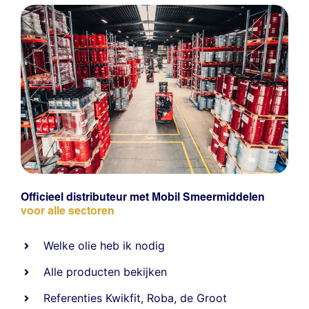
Officieel distributeur met Mobil Smeermiddelen
voor alle sectoren
Welke olie heb ik nodig
Alle producten bekijken
Referentie
s
Kwikfit
,
Roba
,
de Groot