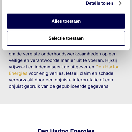
om ervoor te zorgen dat deze gegevens zo accuraat
Details tonen
en compleet mogelijk zijn, wordt geen
aansprakelijkheid aanvaard, anders dan waartoe een
Alles toestaan
wettelijke verplichting bestaat, voor schade of verlies
veroorzaakt door fouten of omissies in de verstrekte
informatie. Door deze olieaanbevelingsinformatie te
Selectie toestaan
raadplegen en te gebruiken erkent de gebruiker dat
hij/zij de ervaring, de kennis en het vermogen heeft
om de vereiste onderhoudswerkzaamheden op een
veilige en verantwoorde manier uit te voeren. Hij/zij
vrijwaart en indemniseert de uitgever en
Den Hartog
Energies
voor enig verlies, letsel, claim en schade
veroorzaakt door een onjuiste interpretatie of een
onjuist gebruik van de gepubliceerde gegevens.
Den Hartog Energies