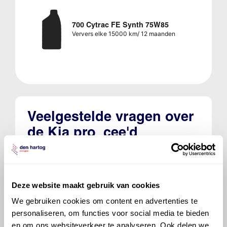
700 Cytrac FE Synth 75W85
Ververs elke 15000 km/ 12 maanden
Veelgestelde vragen over
de Kia pro_cee'd
Welke motorolie adviseert Den Hartog
voor de Kia pro_cee'd pro_cee'd 1.6
CVVT?
Deze website maakt gebruik van cookies
We gebruiken cookies om content en advertenties te
Hoeveel motorolie gaat er in een Kia
personaliseren, om functies voor social media te bieden
pro_cee'd?
en om ons websiteverkeer te analyseren. Ook delen we