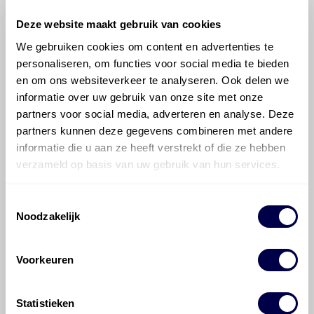
Deze website maakt gebruik van cookies
We gebruiken cookies om content en advertenties te
Stuurbekrachtiging
personaliseren, om functies voor social media te bieden
en om ons websiteverkeer te analyseren. Ook delen we
informatie over uw gebruik van onze site met onze
700 ATF 1
Ververs elke 1 maanden
partners voor social media, adverteren en analyse. Deze
partners kunnen deze gegevens combineren met andere
informatie die u aan ze heeft verstrekt of die ze hebben
verzameld op basis van uw gebruik van hun services.
Toestemmingsselectie
700 ATF 4400
Noodzakelijk
Ververs elke 1 maanden
Voorkeuren
Transmissie, automatisch
42RLE 4/1
Fabrieksvulling Inhoud 8,3 liter
Statistieken
Service vulling Inhoud 3,8 liter