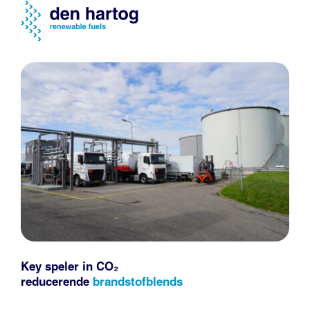
Key speler in CO₂
reducerende
brandstofblends