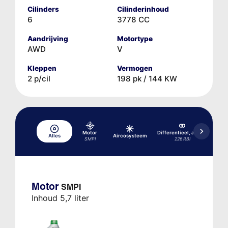
Cilinders
Cilinderinhoud
6
3778 CC
Aandrijving
Motortype
AWD
V
Kleppen
Vermogen
2 p/cil
198 pk / 144 KW
Di
Motor
Differentieel, achter
Alles
Aircosysteem
SMPI
226 RBI
Motor
SMPI
Inhoud 5,7 liter