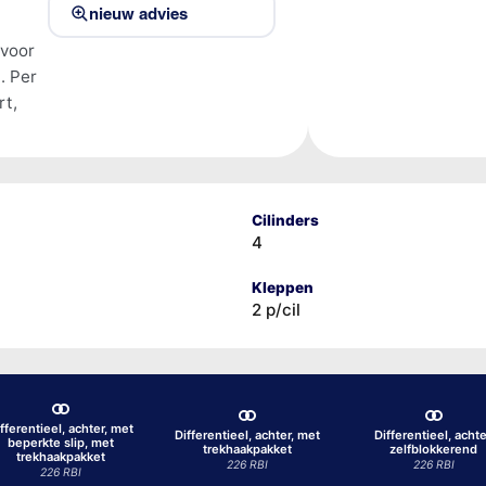
nieuw advies
 voor
. Per
rt,
Cilinders
4
Kleppen
2 p/cil
fferentieel, achter, met
Differentieel, achter, met
Differentieel, achte
beperkte slip, met
trekhaakpakket
zelfblokkerend
trekhaakpakket
226 RBI
226 RBI
226 RBI