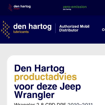
Skip
to
content
O
Den Hartog
productadvies
voor deze Jeep
Wrangler
Wrangler 2.8 CRD DPF
2010–2011