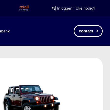
|
Inloggen
|
Olie nodig?
contact
sbank