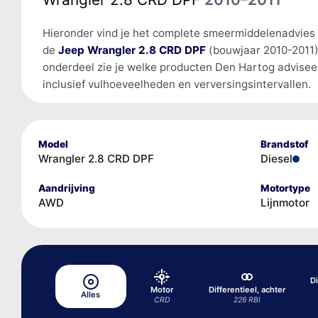
Hieronder vind je het complete smeermiddelenadvies
de
Jeep Wrangler 2.8 CRD DPF
(bouwjaar 2010-2011)
onderdeel zie je welke producten Den Hartog advisee
inclusief vulhoeveelheden en verversingsintervallen.
Model
Brandstof
Wrangler 2.8 CRD DPF
Diesel
Aandrijving
Motortype
AWD
Lijnmotor
Di
Motor
Differentieel, achter
Alles
CRD
226 RBI