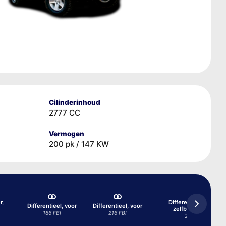
Cilinderinhoud
2777 CC
Vermogen
200 pk / 147 KW
r,
Differentieel, voor,
Differentieel, voor
Differentieel, voor
zelfblokkerend
186 FBI
216 FBI
216 FBI