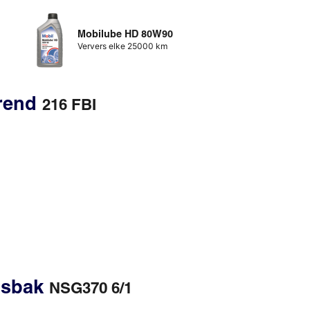
Mobilube HD 80W90
Ververs elke 25000 km
erend
216 FBI
gsbak
NSG370 6/1