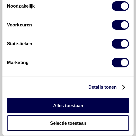
Noodzakelijk
700 ATF 1
Ververs elke 48000 km/ 48 maanden
Voorkeuren
Statistieken
700 ATF 4400
Marketing
Ververs elke 48000 km/ 48 maanden
Details tonen
Verdeelbak
MP 3022C
Inhoud 1,76 liter
Alles toestaan
Normaal
Zware omstandigheden
wis filters
Selectie toestaan