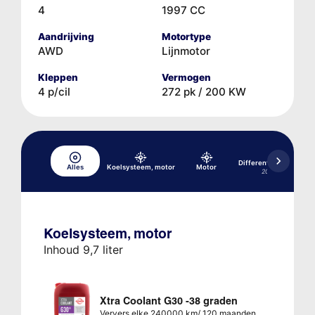
4
1997 CC
Aandrijving
Motortype
AWD
Lijnmotor
Kleppen
Vermogen
4 p/cil
272 pk / 200 KW
Differentieel, achter
Alles
Koelsysteem, motor
Motor
200 RBI
Koelsysteem, motor
Inhoud 9,7 liter
Xtra Coolant G30 -38 graden
Ververs elke 240000 km/ 120 maanden