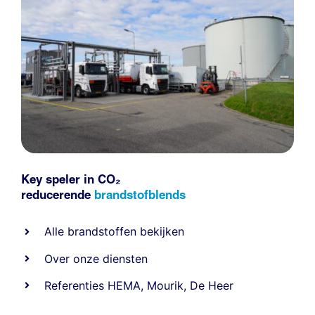
Key speler in CO₂
reducerende
brandstofblends
Alle
brandstoffen
bekijken
Over onze diensten
Referenties
HEMA
,
Mourik
,
De Heer