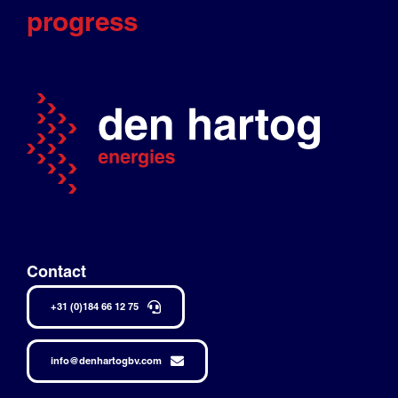
progress
Contact
+31 (0)184 66 12 75
info@denhartogbv.com