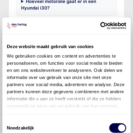
Hoeveel motorolie gaat er in een
Hyundai i30?
Hoe vaak moet de motorolie ververst
worden bij een Hyundai i30?
Deze website maakt gebruik van cookies
Voor welke onderdelen van de Hyundai
We gebruiken cookies om content en advertenties te
i30 is productadvies beschikbaar?
personaliseren, om functies voor social media te bieden
en om ons websiteverkeer te analyseren. Ook delen we
informatie over uw gebruik van onze site met onze
partners voor social media, adverteren en analyse. Deze
partners kunnen deze gegevens combineren met andere
informatie die u aan ze heeft verstrekt of die ze hebben
©
Olyslager
Alle rechten voorbehouden. Deze
verzameld op basis van uw gebruik van hun services.
informatie mag noch geheel noch gedeeltelijk worden
gereproduceerd, opgeslagen in een database of op
Toestemmingsselectie
andere manieren worden overgedragen zonder
Noodzakelijk
voorafgaande schriftelijke toestemming van Olyslager