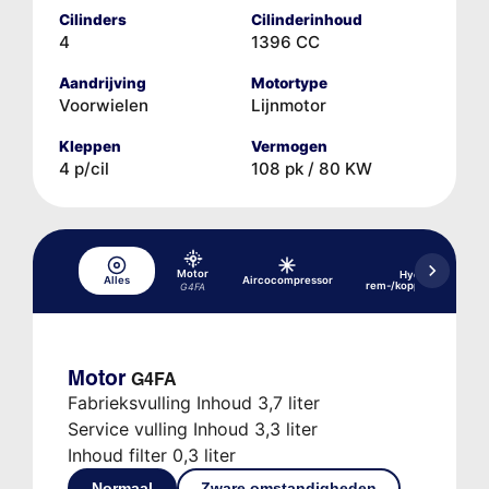
Cilinders
Cilinderinhoud
4
1396 CC
Aandrijving
Motortype
Voorwielen
Lijnmotor
Kleppen
Vermogen
4 p/cil
108 pk / 80 KW
Motor
Hydraulisch
Alles
Aircocompressor
rem-/koppelingssyste
G4FA
Motor
G4FA
Fabrieksvulling Inhoud 3,7 liter
Service vulling Inhoud 3,3 liter
Inhoud filter 0,3 liter
Normaal
Zware omstandigheden