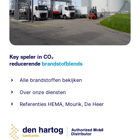
Key speler in CO₂
reducerende
brandstofblends
Alle
brandstoffen
bekijken
Over onze diensten
Referenties
HEMA
,
Mourik
,
De Heer