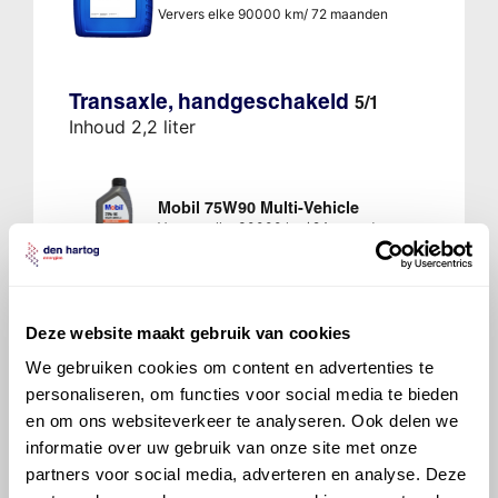
Ververs elke 90000 km/ 72 maanden
Transaxle, handgeschakeld
5/1
Inhoud 2,2 liter
Mobil 75W90 Multi-Vehicle
Ververs elke 30000 km/ 24 maanden
Deze website maakt gebruik van cookies
We gebruiken cookies om content en advertenties te
700 Cytrac FE Synth 75W85
personaliseren, om functies voor social media te bieden
Ververs elke 30000 km/ 24 maanden
en om ons websiteverkeer te analyseren. Ook delen we
informatie over uw gebruik van onze site met onze
partners voor social media, adverteren en analyse. Deze