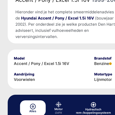
Hieronder vind je het complete smeermiddelenadvies
de
Hyundai Accent / Pony / Excel 1.5i 16V
(bouwjaar 
2002). Per onderdeel zie je welke producten Den Har
adviseert, inclusief vulhoeveelheden en
verversingsintervallen.
Model
Brandstof
Accent / Pony / Excel 1.5i 16V
Benzine
Aandrijving
Motortype
Voorwielen
Lijnmotor
Motor
Hydraulisch
Alles
rem-/koppelingssysteem
G4FK