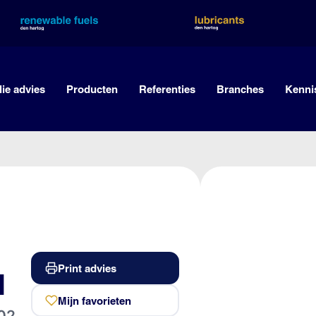
lie advies
Producten
Referenties
Branches
Kenni
Print advies
l
Mijn favorieten
02