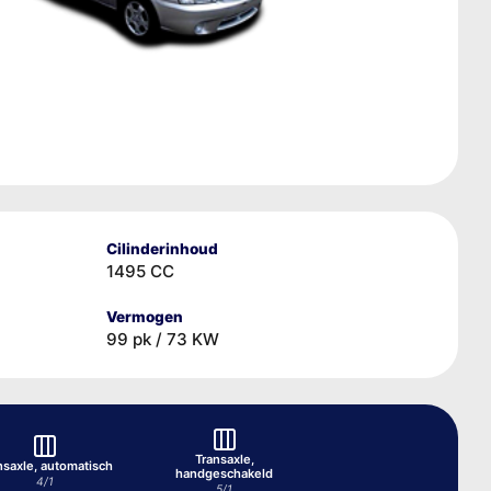
Cilinderinhoud
1495 CC
Vermogen
99 pk / 73 KW
Transaxle,
nsaxle, automatisch
handgeschakeld
4/1
5/1