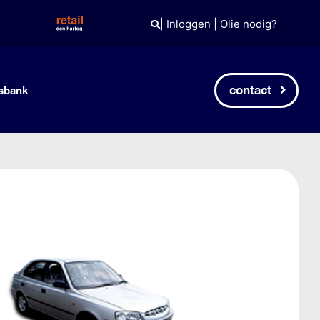
|
Inloggen
|
Olie nodig?
contact
sbank