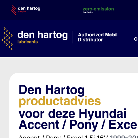
Skip
to
content
O
Den Hartog
productadvies
voor deze Hyundai
Accent / Pony / Exce
Accent / Pony / Excel 1.5i 16V
1999–20