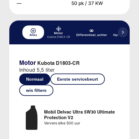
—
50 pk / 37 KW
Motor
Alles
Differentieel, achter
Hydraulisch rem
Kubota D1803-CR
Motor
Kubota D1803-CR
Inhoud 5,5 liter
Normaal
Eerste servicebeurt
wis filters
Mobil Delvac Ultra 5W30 Ultimate
Protection V2
Ververs elke 500 uur