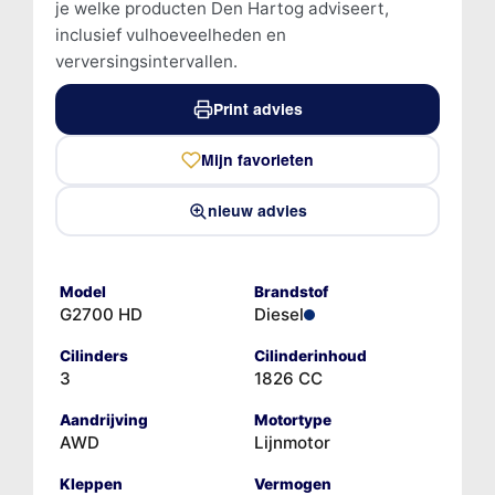
je welke producten Den Hartog adviseert,
inclusief vulhoeveelheden en
verversingsintervallen.
Print advies
Mijn favorieten
nieuw advies
Model
Brandstof
G2700 HD
Diesel
Cilinders
Cilinderinhoud
3
1826 CC
Aandrijving
Motortype
AWD
Lijnmotor
Kleppen
Vermogen