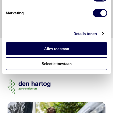
veilige en verantwoorde manier uit te voeren. Hij/zij
vrijwaart en indemniseert de uitgever en
Den Hartog
Energies
voor enig verlies, letsel, claim en schade
Marketing
veroorzaakt door een onjuiste interpretatie of een
onjuist gebruik van de gepubliceerde gegevens.
Details tonen
Alles toestaan
Den Hartog Energies
Selectie toestaan
bestaat uit
vier divisies