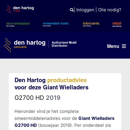
Skip
to
|
Inloggen
|
Olie nodig?
content
Menu
Olie advies
Den Hartog
productadvies
Producten
voor deze Giant Wielladers
Referenties
G2700 HD
2019
Branches
Hieronder vind je het complete
smeermiddelenadvies voor de
Giant Wielladers
Kennisbank
G2700 HD
(bouwjaar 2019). Per onderdeel zie