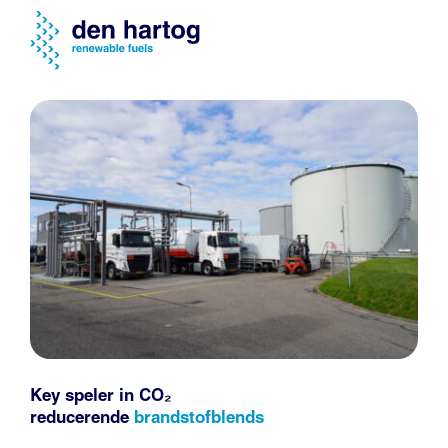
Key speler in CO₂
reducerende
brandstofblends