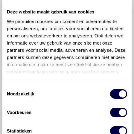
Deze website maakt gebruik van cookies
We gebruiken cookies om content en advertenties te
personaliseren, om functies voor social media te bieden
©
Olyslager
Alle rechten voorbehouden. Deze
en om ons websiteverkeer te analyseren. Ook delen we
informatie mag noch geheel noch gedeeltelijk worden
informatie over uw gebruik van onze site met onze
gereproduceerd, opgeslagen in een database of op
partners voor social media, adverteren en analyse. Deze
andere manieren worden overgedragen zonder
partners kunnen deze gegevens combineren met andere
voorafgaande schriftelijke toestemming van Olyslager
informatie die u aan ze heeft verstrekt of die ze hebben
Organisation B.V. Hoewel alles in het werk is gesteld
verzameld op basis van uw gebruik van hun services.
om ervoor te zorgen dat deze gegevens zo accuraat
en compleet mogelijk zijn, wordt geen
Toestemmingsselectie
aansprakelijkheid aanvaard, anders dan waartoe een
Noodzakelijk
wettelijke verplichting bestaat, voor schade of verlies
veroorzaakt door fouten of omissies in de verstrekte
informatie. Door deze olieaanbevelingsinformatie te
Voorkeuren
raadplegen en te gebruiken erkent de gebruiker dat
hij/zij de ervaring, de kennis en het vermogen heeft
om de vereiste onderhoudswerkzaamheden op een
Statistieken