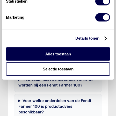
Statistieken
Veelgestelde vragen over
de Fendt Farmer 100
Marketing
Welke motorolie adviseert Den Hartog
voor de Fendt Farmer 100 Farmer 105 S,
Details tonen
SA?
Alles toestaan
Hoeveel motorolie gaat er in een Fendt
Farmer 100?
Selectie toestaan
Hoe vaak moet de motorolie ververst
worden bij een Fendt Farmer 100?
Voor welke onderdelen van de Fendt
Farmer 100 is productadvies
beschikbaar?