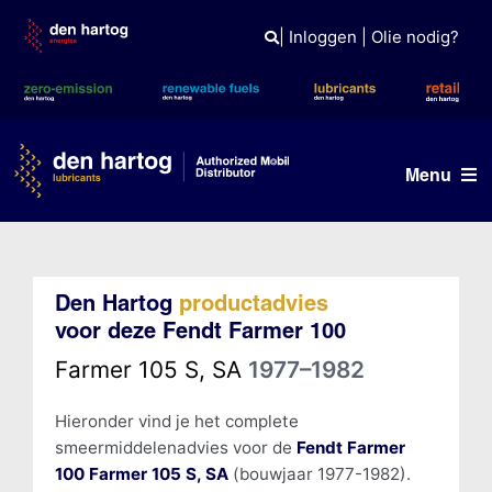
Skip
to
|
Inloggen
|
Olie nodig?
content
Menu
Olie advies
Den Hartog
productadvies
Producten
voor deze Fendt Farmer 100
Referenties
Farmer 105 S, SA
1977–1982
Branches
Hieronder vind je het complete
smeermiddelenadvies voor de
Fendt Farmer
Kennisbank
100 Farmer 105 S, SA
(bouwjaar 1977-1982).