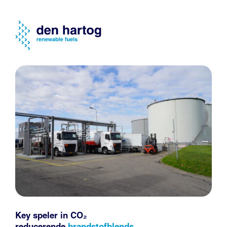
Key speler in CO₂
reducerende
brandstofblends