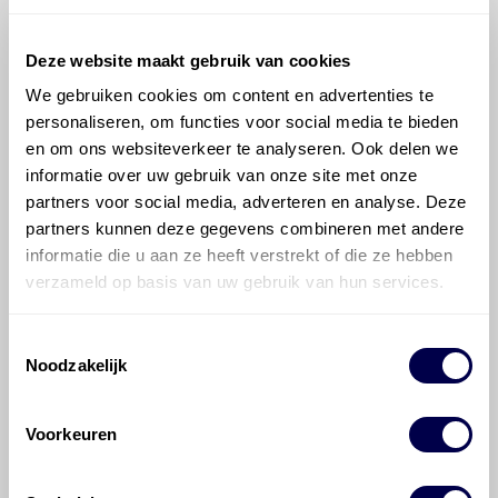
Verdeelbak
Inhoud 5,7 liter
Deze website maakt gebruik van cookies
We gebruiken cookies om content en advertenties te
Bel met onze Techdesk
personaliseren, om functies voor social media te bieden
Ververs elke 1000 uur/ 12 maanden
en om ons websiteverkeer te analyseren. Ook delen we
informatie over uw gebruik van onze site met onze
partners voor social media, adverteren en analyse. Deze
Vloeistofkoppeling
partners kunnen deze gegevens combineren met andere
Inhoud 5,6 liter
informatie die u aan ze heeft verstrekt of die ze hebben
verzameld op basis van uw gebruik van hun services.
Bel met onze Techdesk
Toestemmingsselectie
Ververs elke 5000 uur
Noodzakelijk
Voorkeuren