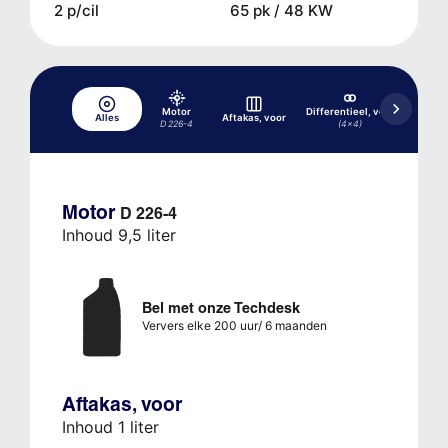
2 p/cil
65 pk / 48 KW
H
Motor
Differentieel, voor
Alles
Aftakas, voor
D 226-4
(4x4)
Motor
D 226-4
Inhoud 9,5 liter
Bel met onze Techdesk
Ververs elke 200 uur/ 6 maanden
Aftakas, voor
Inhoud 1 liter