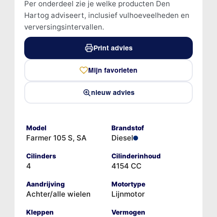
Per onderdeel zie je welke producten Den
Hartog adviseert, inclusief vulhoeveelheden en
verversingsintervallen.
Print advies
Mijn favorieten
nieuw advies
Model
Brandstof
Farmer 105 S, SA
Diesel
Cilinders
Cilinderinhoud
4
4154 CC
Aandrijving
Motortype
Achter/alle wielen
Lijnmotor
Kleppen
Vermogen