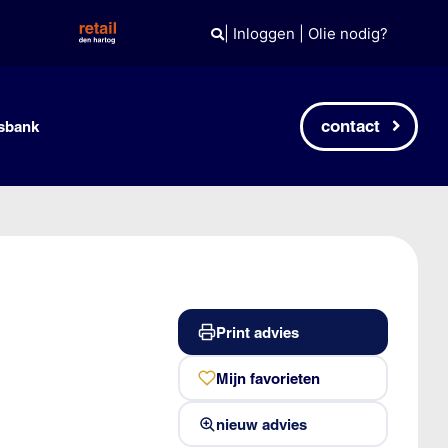
|
Inloggen
|
Olie nodig?
contact
sbank
Print advies
Mijn favorieten
nieuw advies