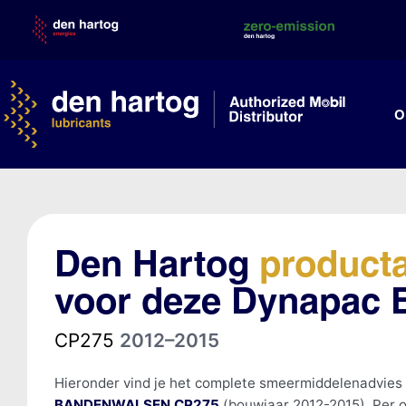
Skip
to
content
O
Den Hartog
product
voor deze Dynapa
CP275
2012–2015
Hieronder vind je het complete smeermiddelenadvies
BANDENWALSEN CP275
(bouwjaar 2012-2015). Per o