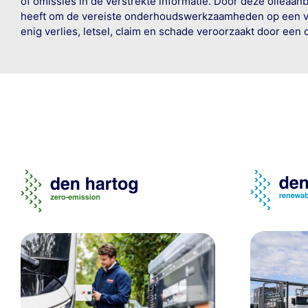
of omissies in de verstrekte informatie. Door deze olieaan
heeft om de vereiste onderhoudswerkzaamheden op een veil
enig verlies, letsel, claim en schade veroorzaakt door een 