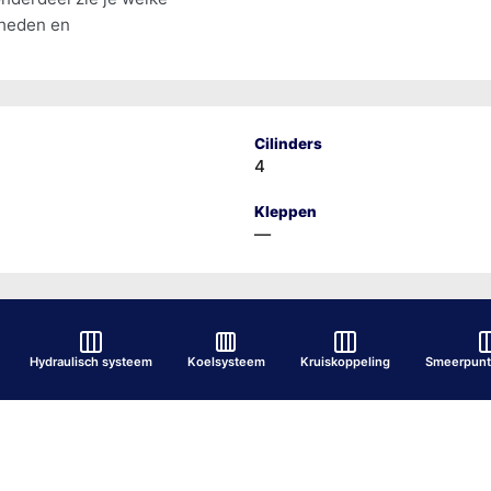
lheden en
Cilinders
4
Kleppen
—
Hydraulisch systeem
Koelsysteem
Kruiskoppeling
Smeerpunt