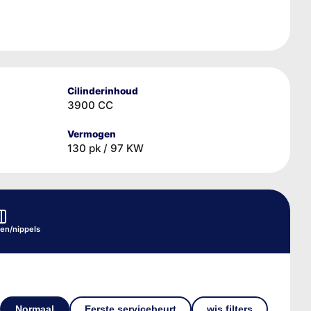
Cilinderinhoud
3900 CC
Vermogen
130 pk / 97 KW
en/nippels
Normaal
Eerste servicebeurt
wis filters