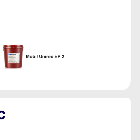
Mobil Unirex EP 2
c