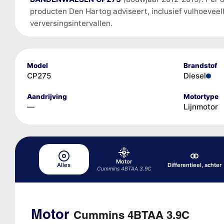
producten Den Hartog adviseert, inclusief vulhoevee
verversingsintervallen.
Model
Brandstof
CP275
Diesel
Aandrijving
Motortype
—
Lijnmotor
Motor
Alles
Differentieel, achter
Cummins 4BTAA 3.9C
Motor
Cummins 4BTAA 3.9C