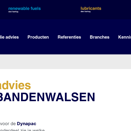
lie advies
Producten
Referenties
Branches
Kenni
advies
c BANDENWALSEN
 voor de
Dynapac
nderdeel zie je welke