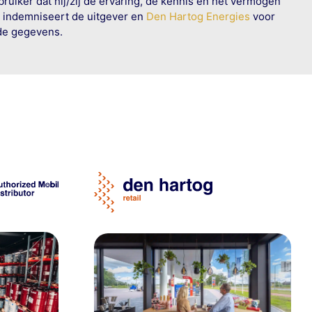
ruiker dat hij/zij de ervaring, de kennis en het vermogen
n indemniseert de uitgever en
Den Hartog Energies
voor
rde gegevens.