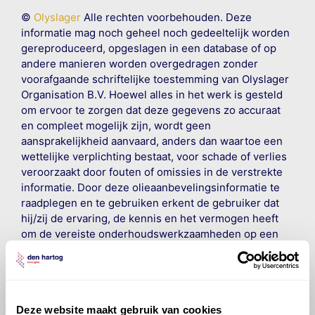
©
Olyslager
Alle rechten voorbehouden. Deze
informatie mag noch geheel noch gedeeltelijk worden
gereproduceerd, opgeslagen in een database of op
andere manieren worden overgedragen zonder
voorafgaande schriftelijke toestemming van Olyslager
Organisation B.V. Hoewel alles in het werk is gesteld
om ervoor te zorgen dat deze gegevens zo accuraat
en compleet mogelijk zijn, wordt geen
aansprakelijkheid aanvaard, anders dan waartoe een
wettelijke verplichting bestaat, voor schade of verlies
veroorzaakt door fouten of omissies in de verstrekte
informatie. Door deze olieaanbevelingsinformatie te
raadplegen en te gebruiken erkent de gebruiker dat
hij/zij de ervaring, de kennis en het vermogen heeft
om de vereiste onderhoudswerkzaamheden op een
veilige en verantwoorde manier uit te voeren. Hij/zij
vrijwaart en indemniseert de uitgever en
Den Hartog
Energies
voor enig verlies, letsel, claim en schade
veroorzaakt door een onjuiste interpretatie of een
Deze website maakt gebruik van cookies
onjuist gebruik van de gepubliceerde gegevens.