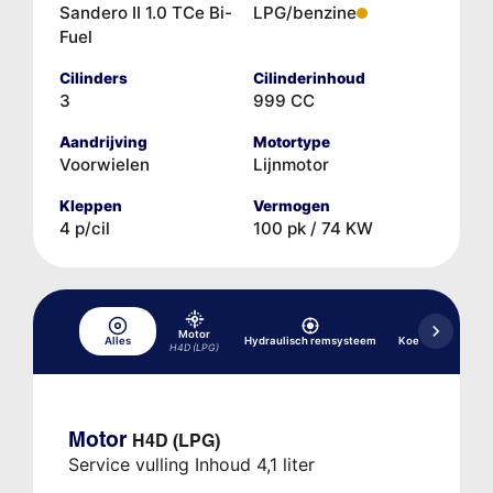
Sandero II 1.0 TCe Bi-
LPG/benzine
Fuel
Cilinders
Cilinderinhoud
3
999 CC
Aandrijving
Motortype
Voorwielen
Lijnmotor
Kleppen
Vermogen
4 p/cil
100 pk / 74 KW
Motor
Alles
Hydraulisch remsysteem
Koelsysteem
H4D (LPG)
Motor
H4D (LPG)
Service vulling Inhoud 4,1 liter