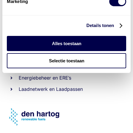
Marketing
Details tonen
Alles toestaan
Levert complete
laad- en
accu oplossingen
Selectie toestaan
Installatie van laadinfra en accu’s
Energiebeheer
en
ERE’s
Laadnetwerk
en
Laadpassen