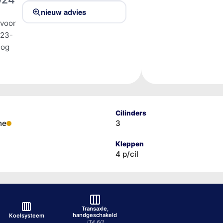
nieuw advies
 voor
023-
tog
Cilinders
ne
3
Kleppen
4 p/cil
Transaxle,
handgeschakeld
Koelsysteem
JT4 6/1