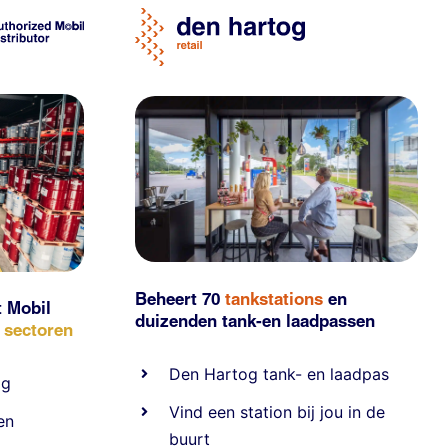
Beheert 70
tankstations
en
t Mobil
duizenden
tank-en laadpassen
e sectoren
Den Hartog tank- en laadpas
ig
Vind een station bij jou in de
en
buurt