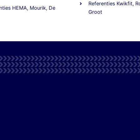
Referentie
s
Kwikfit
,
R
nties
HEMA
,
Mourik
,
De
Groot