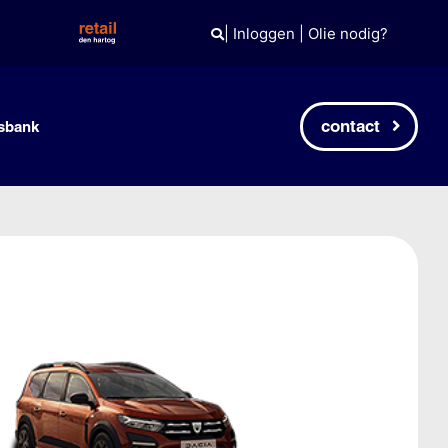
|
Inloggen
|
Olie nodig?
contact
sbank