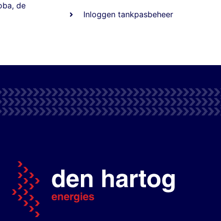
oba
,
de
Inloggen tankpasbeheer