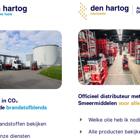
Officieel distributeur me
 in CO₂
Smeermiddelen
voor all
nde
brandstofblends
Welke olie heb ik nod
andstoffen
bekijken
Alle producten bekijk
nze diensten