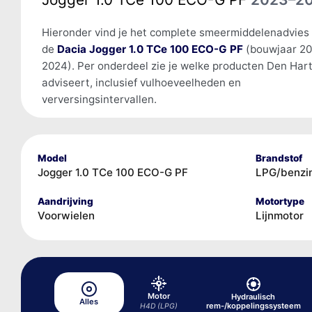
Hieronder vind je het complete smeermiddelenadvies
de
Dacia Jogger 1.0 TCe 100 ECO-G PF
(bouwjaar 2
2024). Per onderdeel zie je welke producten Den Har
adviseert, inclusief vulhoeveelheden en
verversingsintervallen.
Model
Brandstof
Jogger 1.0 TCe 100 ECO-G PF
LPG/benzi
Aandrijving
Motortype
Voorwielen
Lijnmotor
Motor
Hydraulisch
Alles
rem-/koppelingssysteem
H4D (LPG)