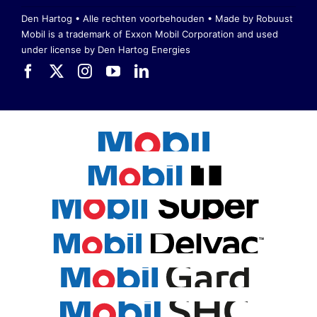
Den Hartog • Alle rechten voorbehouden •
Made by Robuust
Mobil is a trademark of Exxon Mobil Corporation
and used
under license by Den Hartog Energies