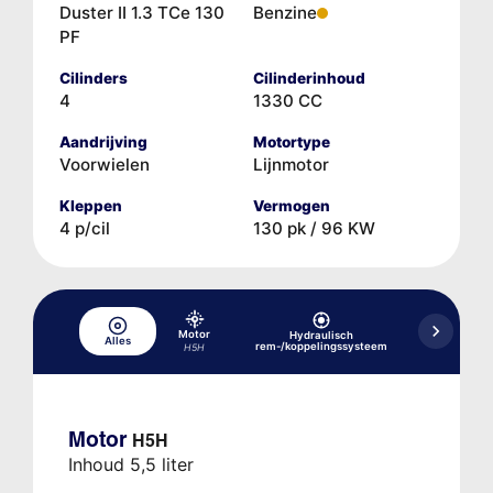
Duster II 1.3 TCe 130
Benzine
PF
Cilinders
Cilinderinhoud
4
1330 CC
Aandrijving
Motortype
Voorwielen
Lijnmotor
Kleppen
Vermogen
4 p/cil
130 pk / 96 KW
Motor
Hydraulisch
Alles
Koelsysteem
rem-/koppelingssysteem
H5H
Motor
H5H
Inhoud 5,5 liter