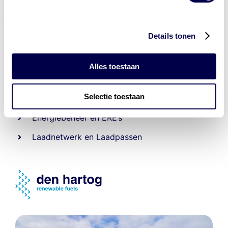
Details tonen
Levert complete
Alles toestaan
laad- en
accu oplossingen
Selectie toestaan
Installatie van laadinfra en accu’s
Energiebeheer
en
ERE’s
Laadnetwerk
en
Laadpassen