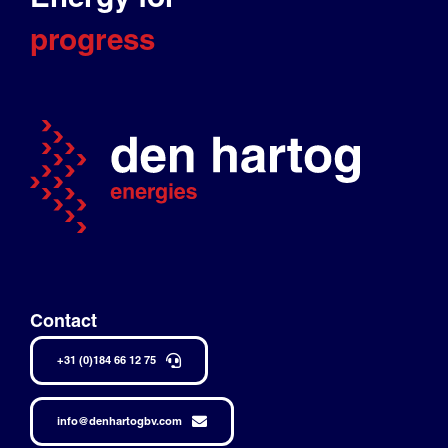
progress
Contact
+31 (0)184 66 12 75
info@denhartogbv.com