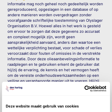
informatie mag noch geheel noch gedeeltelijk worden
gereproduceerd, opgeslagen in een database of op
andere manieren worden overgedragen zonder
voorafgaande schriftelijke toestemming van Olyslager
Organisation B.V. Hoewel alles in het werk is gesteld
om ervoor te zorgen dat deze gegevens zo accuraat
en compleet mogelijk zijn, wordt geen
aansprakelijkheid aanvaard, anders dan waartoe een
wettelijke verplichting bestaat, voor schade of verlies
veroorzaakt door fouten of omissies in de verstrekte
informatie. Door deze olieaanbevelingsinformatie te
raadplegen en te gebruiken erkent de gebruiker dat
hij/zij de ervaring, de kennis en het vermogen heeft
om de vereiste onderhoudswerkzaamheden op een
veilige en verantwoorde manier uit te voeren. Hij/zij
vrijwaart en indemniseert de uitgever en
Den Hartog
Energies
voor enig verlies, letsel, claim en schade
veroorzaakt door een onjuiste interpretatie of een
onjuist gebruik van de gepubliceerde gegevens.
Deze website maakt gebruik van cookies