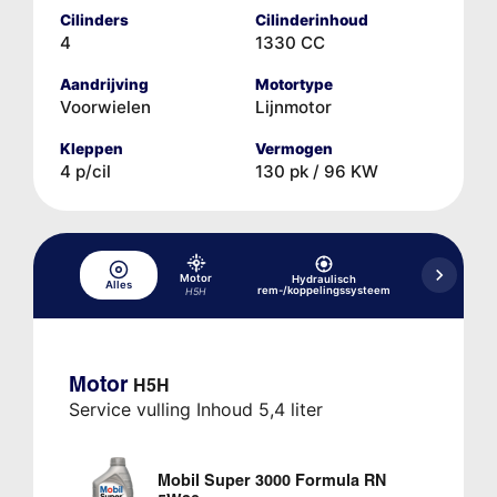
Cilinders
Cilinderinhoud
4
1330 CC
Aandrijving
Motortype
Voorwielen
Lijnmotor
Kleppen
Vermogen
4 p/cil
130 pk / 96 KW
Motor
Hydraulisch
Alles
Koelsysteem
rem-/koppelingssysteem
H5H
Motor
H5H
Service vulling Inhoud 5,4 liter
Mobil Super 3000 Formula RN