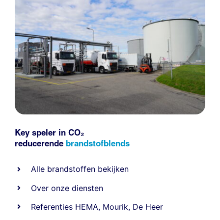
Key speler in CO₂
reducerende
brandstofblends
Alle
brandstoffen
bekijken
Over onze diensten
Referenties
HEMA
,
Mourik
,
De Heer