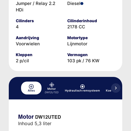
Jumper / Relay 2.2
Diesel
HDi
Cilinders
Cilinderinhoud
4
2178 CC
Aandrijving
Motortype
Voorwielen
Lijnmotor
Kleppen
Vermogen
2 p/cil
103 pk / 76 KW
Motor
Alles
Hydraulisch remsysteem
Koelsysteem
DW12UTED
Motor
DW12UTED
Inhoud 5,3 liter