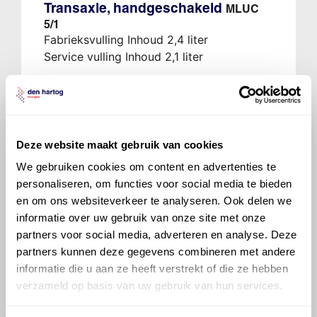
Transaxle, handgeschakeld
MLUC
5/1
Fabrieksvulling Inhoud 2,4 liter
Service vulling Inhoud 2,1 liter
Mobil EP 75W80 Multi-Vehicle
Ververs elke 60000 km
Deze website maakt gebruik van cookies
We gebruiken cookies om content en advertenties te
personaliseren, om functies voor social media te bieden
en om ons websiteverkeer te analyseren. Ook delen we
informatie over uw gebruik van onze site met onze
Veelgestelde vragen over
partners voor social media, adverteren en analyse. Deze
partners kunnen deze gegevens combineren met andere
de Citroën Jumper / Relay
informatie die u aan ze heeft verstrekt of die ze hebben
verzameld op basis van uw gebruik van hun services.
Welke motorolie adviseert Den Hartog
voor de Citroën Jumper / Relay Jumper /