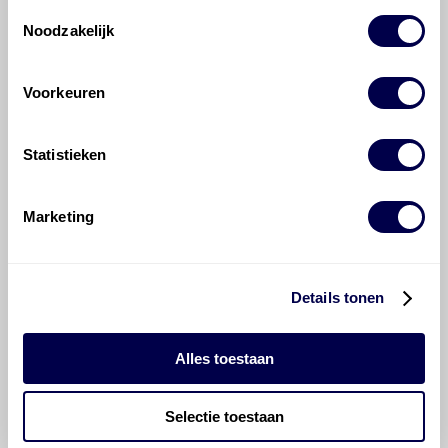
Toestemmingsselectie
Relay 2.2 HDi?
Noodzakelijk
Hoeveel motorolie gaat er in een
Voorkeuren
Citroën Jumper / Relay?
Statistieken
Hoe vaak moet de motorolie ververst
worden bij een Citroën Jumper / Relay?
Marketing
Voor welke onderdelen van de Citroën
Jumper / Relay is productadvies
beschikbaar?
Details tonen
Alles toestaan
Selectie toestaan