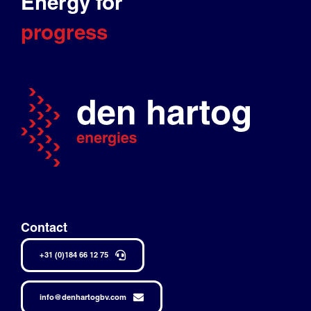
Energy for
progress
Contact
+31 (0)184 66 12 75
info@denhartogbv.com