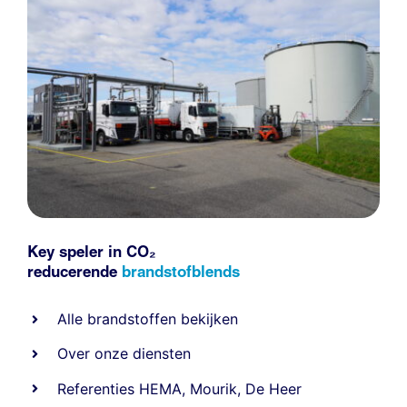
Key speler in CO₂
reducerende
brandstofblends
Alle
brandstoffen
bekijken
Over onze diensten
Referenties
HEMA
,
Mourik
,
De Heer