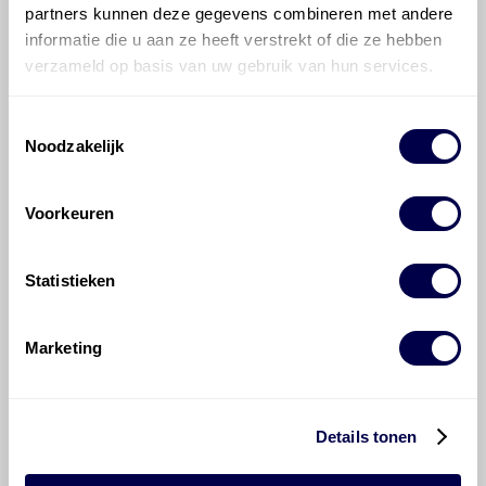
partners kunnen deze gegevens combineren met andere
informatie die u aan ze heeft verstrekt of die ze hebben
verzameld op basis van uw gebruik van hun services.
Veelgestelde vragen over
Toestemmingsselectie
Noodzakelijk
de Citroën C-Crosser
Voorkeuren
Welke motorolie adviseert Den Hartog
voor de Citroën C-Crosser C-Crosser 2.4
16V?
Statistieken
Hoeveel motorolie gaat er in een
Marketing
Citroën C-Crosser?
Hoe vaak moet de motorolie ververst
Details tonen
worden bij een Citroën C-Crosser?