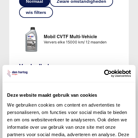
Normaal
Zware omstandigheden
wis filters
Mobil CVTF Multi-Vehicle
Ververs elke 15000 km/ 12 maanden
Verdeelbak
Inhoud 0,5 liter
Normaal
Zware omstandigheden
wis filters
Deze website maakt gebruik van cookies
We gebruiken cookies om content en advertenties te
personaliseren, om functies voor social media te bieden
Mobilube LS 85W90
en om ons websiteverkeer te analyseren. Ook delen we
Ververs elke 75000 km
informatie over uw gebruik van onze site met onze
partners voor social media, adverteren en analyse. Deze