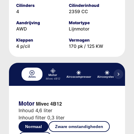
Cilinders
Cilinderinhoud
4
2359 CC
Aandrijving
Motortype
AWD
Lijnmotor
Kleppen
Vermogen
4 p/cil
170 pk / 125 KW
Motor
Alles
Aircocompressor
Aircosysteem
Differe
Mivec 4B12
Motor
Mivec 4B12
Inhoud 4,6 liter
Inhoud filter 0,3 liter
Normaal
Zware omstandigheden