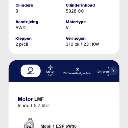
Cilinders
Cilinderinhoud
8
5328 CC
Aandrijving
Motortype
AWD
V
Kleppen
Vermogen
2 p/cil
310 pk / 231 KW
Motor
Differentieel, voor
Alles
Differentieel, achter
LMF
(4x4)
Motor
LMF
Inhoud 5,7 liter
Mobil 1 ESP 5W30