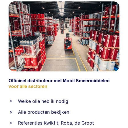
Officieel distributeur met Mobil Smeermiddelen
voor alle sectoren
Welke olie heb ik nodig
Alle producten bekijken
Referentie
s
Kwikfit
,
Roba
,
de Groot