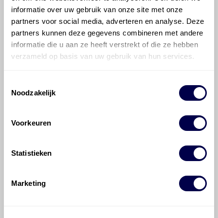
informatie over uw gebruik van onze site met onze
Hoe vaak moet de motorolie ververst
partners voor social media, adverteren en analyse. Deze
worden bij een Chevrolet (USA) Express?
partners kunnen deze gegevens combineren met andere
informatie die u aan ze heeft verstrekt of die ze hebben
Voor welke onderdelen van de
verzameld op basis van uw gebruik van hun services.
Chevrolet (USA) Express is productadvies
beschikbaar?
Toestemmingsselectie
Noodzakelijk
Voorkeuren
Statistieken
©
Olyslager
Alle rechten voorbehouden. Deze
informatie mag noch geheel noch gedeeltelijk worden
gereproduceerd, opgeslagen in een database of op
Marketing
andere manieren worden overgedragen zonder
voorafgaande schriftelijke toestemming van Olyslager
Organisation B.V. Hoewel alles in het werk is gesteld