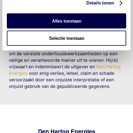
om ervoor te zorgen dat deze gegevens zo accuraat
Details tonen
en compleet mogelijk zijn, wordt geen
aansprakelijkheid aanvaard, anders dan waartoe een
wettelijke verplichting bestaat, voor schade of verlies
Alles toestaan
veroorzaakt door fouten of omissies in de verstrekte
informatie. Door deze olieaanbevelingsinformatie te
Selectie toestaan
raadplegen en te gebruiken erkent de gebruiker dat
hij/zij de ervaring, de kennis en het vermogen heeft
om de vereiste onderhoudswerkzaamheden op een
veilige en verantwoorde manier uit te voeren. Hij/zij
vrijwaart en indemniseert de uitgever en
Den Hartog
Energies
voor enig verlies, letsel, claim en schade
veroorzaakt door een onjuiste interpretatie of een
onjuist gebruik van de gepubliceerde gegevens.
Den Hartog Energies