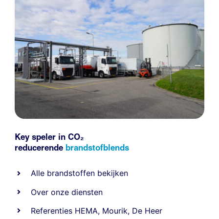
Key speler in CO₂
reducerende
brandstofblends
Alle
brandstoffen
bekijken
Over onze diensten
Referenties
HEMA
,
Mourik
,
De Heer