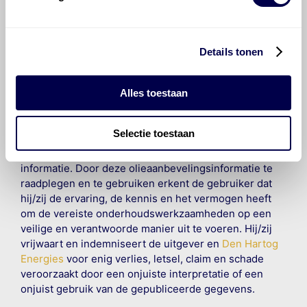
©
Olyslager
Alle rechten voorbehouden. Deze
informatie mag noch geheel noch gedeeltelijk worden
gereproduceerd, opgeslagen in een database of op
andere manieren worden overgedragen zonder
Details tonen
voorafgaande schriftelijke toestemming van Olyslager
Organisation B.V. Hoewel alles in het werk is gesteld
om ervoor te zorgen dat deze gegevens zo accuraat
Alles toestaan
en compleet mogelijk zijn, wordt geen
aansprakelijkheid aanvaard, anders dan waartoe een
Selectie toestaan
wettelijke verplichting bestaat, voor schade of verlies
veroorzaakt door fouten of omissies in de verstrekte
informatie. Door deze olieaanbevelingsinformatie te
raadplegen en te gebruiken erkent de gebruiker dat
hij/zij de ervaring, de kennis en het vermogen heeft
om de vereiste onderhoudswerkzaamheden op een
veilige en verantwoorde manier uit te voeren. Hij/zij
vrijwaart en indemniseert de uitgever en
Den Hartog
Energies
voor enig verlies, letsel, claim en schade
veroorzaakt door een onjuiste interpretatie of een
onjuist gebruik van de gepubliceerde gegevens.