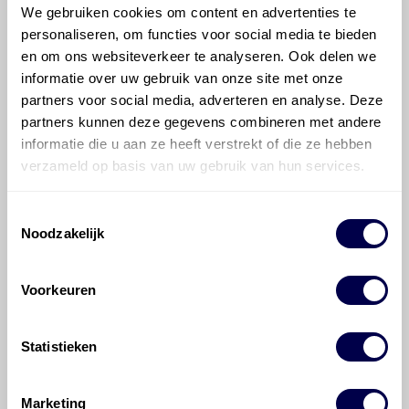
We gebruiken cookies om content en advertenties te
3.6 V6 (241 kW)?
personaliseren, om functies voor social media te bieden
en om ons websiteverkeer te analyseren. Ook delen we
Hoeveel motorolie gaat er in een
informatie over uw gebruik van onze site met onze
Chevrolet (USA) Camaro?
partners voor social media, adverteren en analyse. Deze
partners kunnen deze gegevens combineren met andere
informatie die u aan ze heeft verstrekt of die ze hebben
Hoe vaak moet de motorolie ververst
verzameld op basis van uw gebruik van hun services.
worden bij een Chevrolet (USA) Camaro?
Toestemmingsselectie
Voor welke onderdelen van de
Noodzakelijk
Chevrolet (USA) Camaro is productadvies
beschikbaar?
Voorkeuren
Statistieken
Marketing