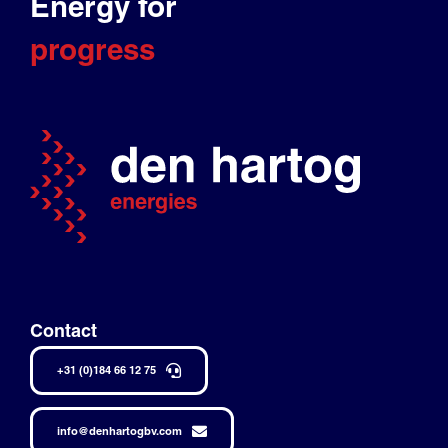
Energy for
progress
Contact
+31 (0)184 66 12 75
info@denhartogbv.com