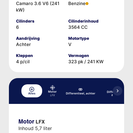
Camaro 3.6 V6 (241
Benzine
kW)
Cilinders
Cilinderinhoud
6
3564 CC
Aandrijving
Motortype
Achter
V
Kleppen
Vermogen
4 p/cil
323 pk / 241 KW
Motor
Differentieel, acht
Alles
Differentieel, achter
zelfblokkerend
LFX
Motor
LFX
Inhoud 5,7 liter