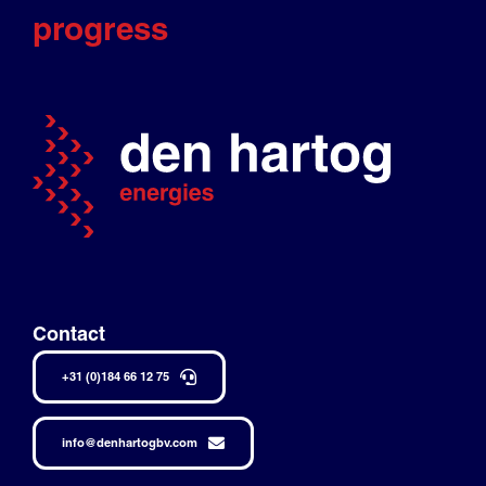
progress
Contact
+31 (0)184 66 12 75
info@denhartogbv.com