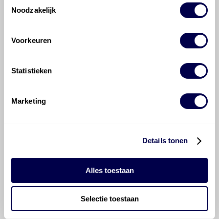
Toestemmingsselectie
voor de BMW 3 series 325i?
Noodzakelijk
Hoeveel motorolie gaat er in een BMW
Voorkeuren
3 series?
Statistieken
Hoe vaak moet de motorolie ververst
worden bij een BMW 3 series?
Marketing
Voor welke onderdelen van de BMW 3
series is productadvies beschikbaar?
Details tonen
Alles toestaan
Selectie toestaan
©
Olyslager
Alle rechten voorbehouden. Deze