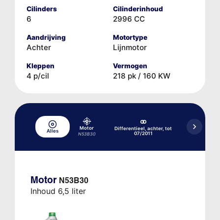
Cilinders
Cilinderinhoud
6
2996 CC
Aandrijving
Motortype
Achter
Lijnmotor
Kleppen
Vermogen
4 p/cil
218 pk / 160 KW
Motor
Differentieel, achter, tot
Differentieel
Alles
07/2011
07
N53B30
Motor
N53B30
Inhoud 6,5 liter