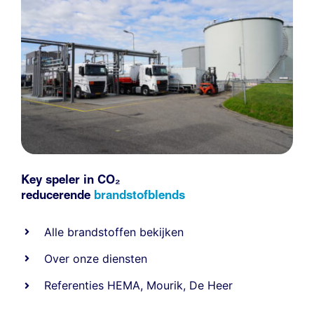
Key speler in CO₂
reducerende
brandstofblends
Alle
brandstoffen
bekijken
Over onze diensten
Referenties
HEMA
,
Mourik
,
De Heer