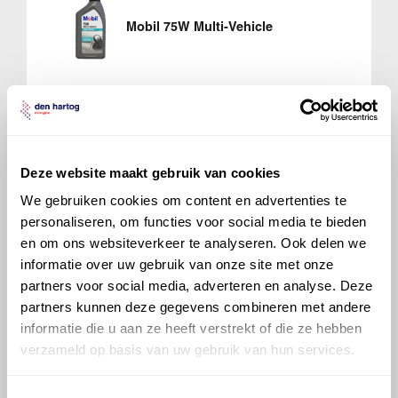
Mobil 75W Multi-Vehicle
700 Sintofluid 75W80
Deze website maakt gebruik van cookies
We gebruiken cookies om content en advertenties te
personaliseren, om functies voor social media te bieden
en om ons websiteverkeer te analyseren. Ook delen we
informatie over uw gebruik van onze site met onze
partners voor social media, adverteren en analyse. Deze
partners kunnen deze gegevens combineren met andere
Veelgestelde vragen over
informatie die u aan ze heeft verstrekt of die ze hebben
de BMW 3 series
verzameld op basis van uw gebruik van hun services.
Welke motorolie adviseert Den Hartog