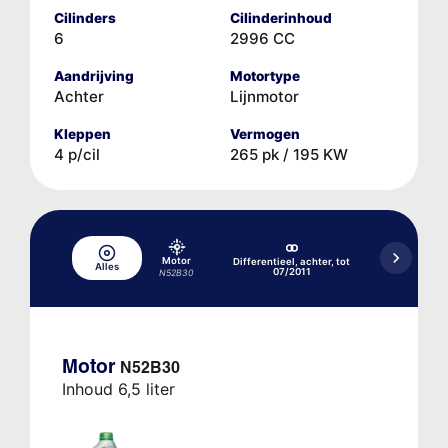
Cilinders
Cilinderinhoud
6
2996 CC
Aandrijving
Motortype
Achter
Lijnmotor
Kleppen
Vermogen
4 p/cil
265 pk / 195 KW
Motor
Differentieel, achter, tot
Differentieel
Alles
07/2011
07
N52B30
Motor
N52B30
Inhoud 6,5 liter