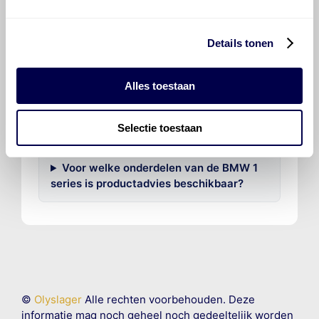
voor de BMW 1 series 130i?
Details tonen
Hoeveel motorolie gaat er in een BMW
1 series?
Alles toestaan
Hoe vaak moet de motorolie ververst
worden bij een BMW 1 series?
Selectie toestaan
Voor welke onderdelen van de BMW 1
series is productadvies beschikbaar?
©
Olyslager
Alle rechten voorbehouden. Deze
informatie mag noch geheel noch gedeeltelijk worden