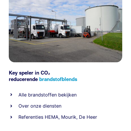
Key speler in CO₂
reducerende
brandstofblends
Alle
brandstoffen
bekijken
Over onze diensten
Referenties
HEMA
,
Mourik
,
De Heer