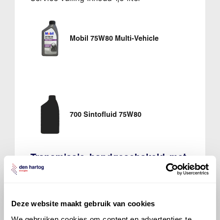
Mobil 75W80 Multi-Vehicle
700 Sintofluid 75W80
Transmissie, handgeschakeld, met
MTF-LF3-label
ZF GS6-37BZ/DZ 6/1
Eerste vulling Inhoud 1,6 liter
Service vulling Inhoud 1,5 liter
Deze website maakt gebruik van cookies
We gebruiken cookies om content en advertenties te