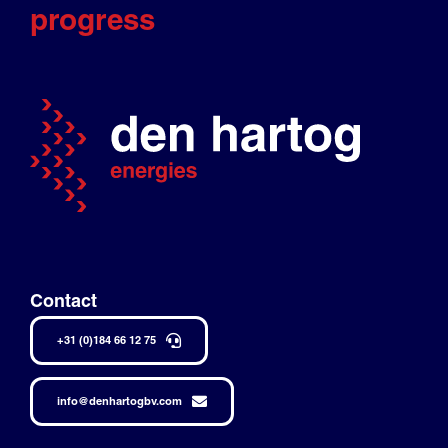
progress
Contact
+31 (0)184 66 12 75
info@denhartogbv.com