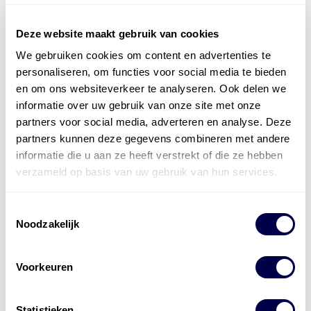
Deze website maakt gebruik van cookies
We gebruiken cookies om content en advertenties te
Officieel distributeur met Mobil Smeermiddelen
personaliseren, om functies voor social media te bieden
voor alle sectoren
en om ons websiteverkeer te analyseren. Ook delen we
informatie over uw gebruik van onze site met onze
Welke olie heb ik nodig
partners voor social media, adverteren en analyse. Deze
partners kunnen deze gegevens combineren met andere
Alle producten bekijken
informatie die u aan ze heeft verstrekt of die ze hebben
Referentie
s
Kwikfit
,
Roba
,
de Groot
verzameld op basis van uw gebruik van hun services.
Toestemmingsselectie
Noodzakelijk
Voorkeuren
Statistieken