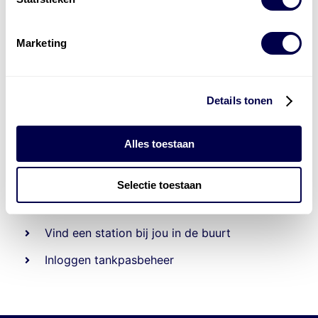
Marketing
Details tonen
Alles toestaan
Beheert 70
tankstations
en duizenden
tank-en
laadpassen
Selectie toestaan
Den Hartog tank- en laadpas
Vind een station bij jou in de buurt
Inloggen tankpasbeheer