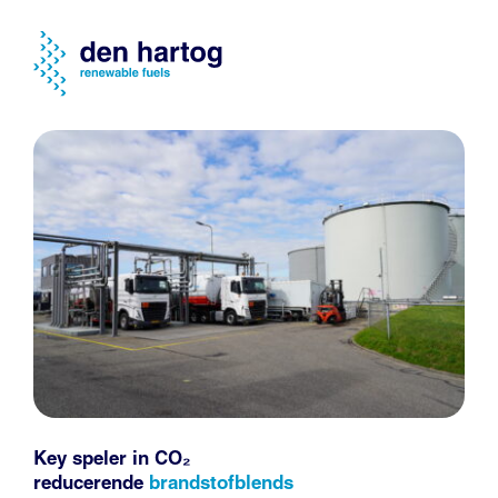
Key speler in CO₂
reducerende
brandstofblends