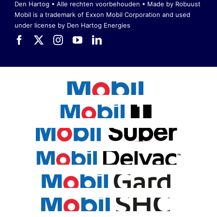
Den Hartog • Alle rechten voorbehouden •
Made by Robuust
Mobil is a trademark of Exxon Mobil Corporation
and used
under license by Den Hartog Energies