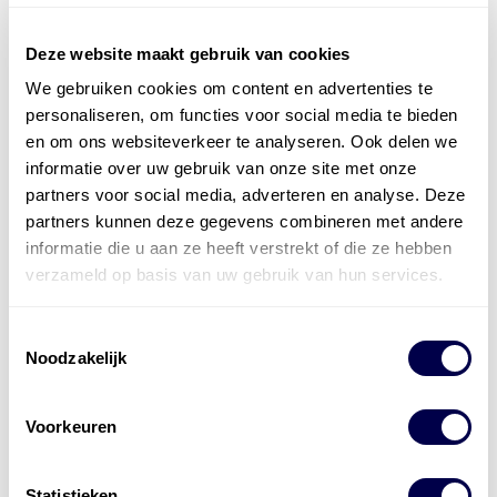
Deze website maakt gebruik van cookies
We gebruiken cookies om content en advertenties te
Officieel distributeur met Mobil Smeermiddelen
personaliseren, om functies voor social media te bieden
voor alle sectoren
en om ons websiteverkeer te analyseren. Ook delen we
informatie over uw gebruik van onze site met onze
Welke olie heb ik nodig
partners voor social media, adverteren en analyse. Deze
partners kunnen deze gegevens combineren met andere
Alle producten bekijken
informatie die u aan ze heeft verstrekt of die ze hebben
Referentie
s
Kwikfit
,
Roba
,
de Groot
verzameld op basis van uw gebruik van hun services.
Toestemmingsselectie
Noodzakelijk
Voorkeuren
Statistieken