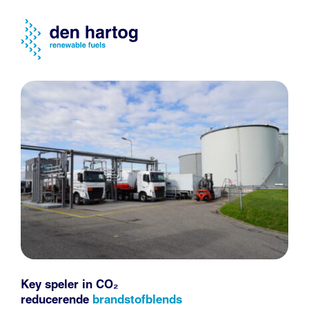
Key speler in CO₂
reducerende
brandstofblends