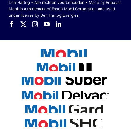
Den Hartog • Alle rechten voorbehouden •
Made by Robuust
Mobil is a trademark of Exxon Mobil Corporation
and used
under license by Den Hartog Energies