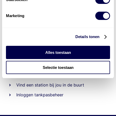
Marketing
Details tonen
Alles toestaan
Beheert 70
tankstations
en duizenden
tank-en
laadpassen
Selectie toestaan
Den Hartog tank- en laadpas
Vind een station bij jou in de buurt
Inloggen tankpasbeheer