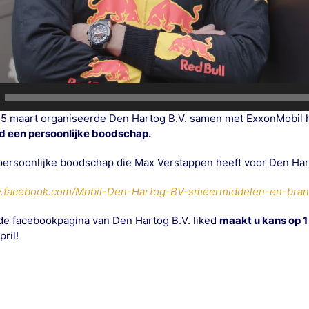
5 maart organiseerde Den Hartog B.V. samen met ExxonMobil h
d een persoonlijke boodschap.
ersoonlijke boodschap die Max Verstappen heeft voor Den Har
w.facebook.com/Mobil-Den-Hartog-BV-smeermiddelen-en-bra
e facebookpagina van Den Hartog B.V. liked
maakt u kans op 1
pril!