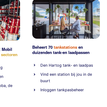
Beheert 70
tankstations
en
t Mobil
duizenden
tank-en laadpassen
e sectoren
Den Hartog tank- en laadpas
ig
Vind een station bij jou in de
en
buurt
oba
,
de
Inloggen tankpasbeheer