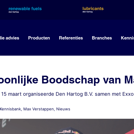
lie advies
Producten
Referenties
Branches
Kenni
oonlijke Boodschap van M
15 maart organiseerde Den Hartog B.V. samen met ExxonM
Kennisbank
,
Max Verstappen
,
Nieuws