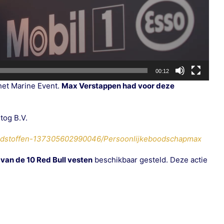
00:12
et Marine Event.
Max Verstappen had voor deze
tog B.V.
ndstoffen-137305602990046/Persoonlijkeboodschapmax
 van de 10 Red Bull vesten
beschikbaar gesteld. Deze actie