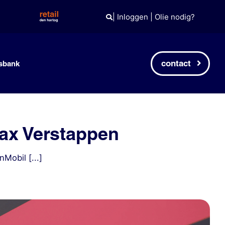
|
Inloggen
|
Olie nodig?
contact
sbank
ax Verstappen
obil [...]