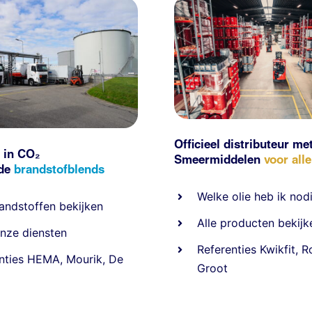
Officieel distributeur me
 in CO₂
Smeermiddelen
voor all
nde
brandstofblends
Welke olie heb ik nod
andstoffen
bekijken
Alle producten bekijk
nze diensten
Referentie
s
Kwikfit
,
R
nties
HEMA
,
Mourik
,
De
Groot