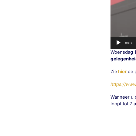
00:00
Woensdag 1
gelegenhei
Zie
hier
de p
https://ww
Wanneer u d
loopt tot 7 a