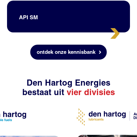
API SM
ontdek onze kennisbank
Den Hartog Energies
bestaat uit
vier divisies