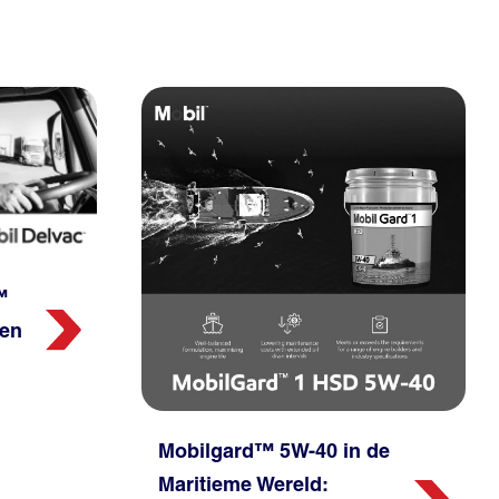
™
 en
Mobilgard™ 5W-40 in de
Maritieme Wereld: