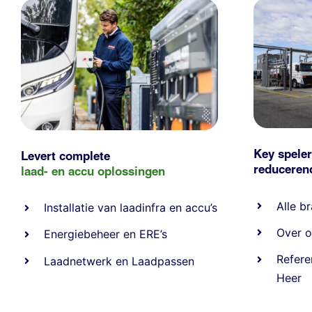
Key speler
Levert complete
reducere
laad- en
accu oplossingen
Alle
br
Installatie van laadinfra en accu’s
Over o
Energiebeheer
en
ERE’s
Refere
Laadnetwerk
en
Laadpassen
Heer