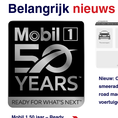
Belangrijk
nieuws
Nieuw: 
smeeradv
road ma
voertui
Mobil 1 50 jaar – Ready