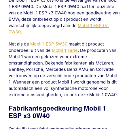
De Mobil 1 ESP x3 0W40 is de vervanger van de Mobil
1 ESP 0W40. De Mobil 1 ESP 0W40 had ten opzichte
van de Mobil 1 ESP x3 0W40 nog een goedkeuring van
BMW, deze ontbreekt op dit product en wordt
waarschijnlijk toegevoegd aan de
Mobil 1 ESP LV
0W30
.
Net als de
Mobil 1 ESP 5W30
maakt dit product
onderdeel uit van de
Mobil 1 serie
. De prodcuten van
Mobil 1 worden gekozen voor extreme
omstandigheden. Bekende fabrikanten als McLaren,
Bentley, Porsche, Mercedes Benz AMG en Corvette
vertrouwen op de verschillende producten van Mobil
1. Wanneer een product Mobil 1 wordt genoemd is dit
automatisch een vol synthetische motorolie voor
extreme omstandigheden, zo ook deze Mobil 1 0W40.
Fabrikantsgoedkeuring Mobil 1
ESP x3 0W40
Op de lijst met fabrikantsgoedkeuringen voor de