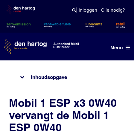
Skip
to
|
Inloggen
|
Olie nodig?
content
Menu
Olie advies
Inhoudsopgave
Producten
Referenties
Mobil 1 ESP x3 0W40
Branches
vervangt de Mobil 1
Kennisbank
ESP 0W40