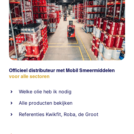
Officieel distributeur met Mobil Smeermiddelen
voor alle sectoren
Welke olie heb ik nodig
Alle producten bekijken
Referentie
s
Kwikfit
,
Roba
,
de Groot