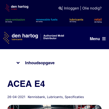
Skip
to
|
Inloggen
|
Olie nodig?
content
Menu
Olie advies
Inhoudsopgave
Producten
Referenties
ACEA E4
Branches
26-04-2021
Kennisbank
,
Lubricants
,
Specificaties
Kennisbank