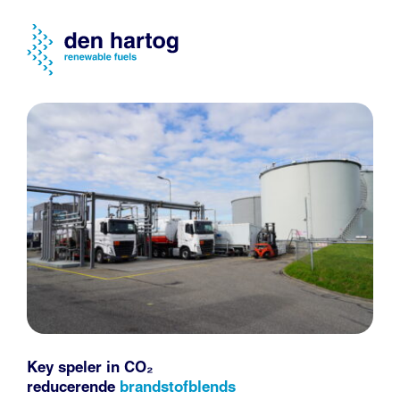
Key speler in CO₂
reducerende
brandstofblends