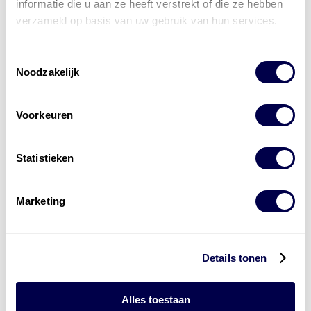
informatie die u aan ze heeft verstrekt of die ze hebben
verzameld op basis van uw gebruik van hun services.
Toestemmingsselectie
Noodzakelijk
Wijziging goedkeuringen Stellantis
Voorkeuren
Statistieken
Marketing
Mobil 1 50 jaar – Ready for Whats Next
Details tonen
Alles toestaan