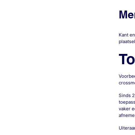
Me
Kant en
plaatse
To
Voorbee
crossmo
Sinds 2
toepass
vaker e
afneme
Uiteraa