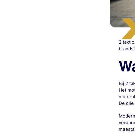
2 takt 
brandst
Wa
Bij 2 t
Het mot
motorol
De olie
Moderne
verdunn
meestal 