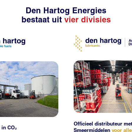
Den Hartog Energies
bestaat uit
vier divisies
Officieel distributeur me
 in CO₂
Smeermiddelen
voor all