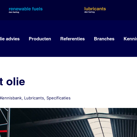
lie advies
Producten
Referenties
Branches
Kenni
t olie
Kennisbank
,
Lubricants
,
Specificaties