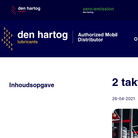
Skip
to
content
O
2 tak
Inhoudsopgave
26-04-2021