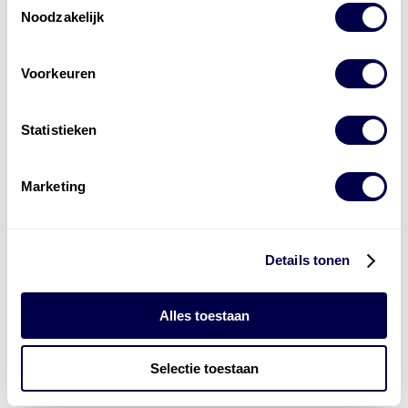
Noodzakelijk
Voorkeuren
Statistieken
Marketing
Key speler in CO₂
reducerende
brandstofblends
Details tonen
Alle
brandstoffen
bekijken
Alles toestaan
Over onze diensten
Referenties
HEMA
,
Mourik
,
De Heer
Selectie toestaan