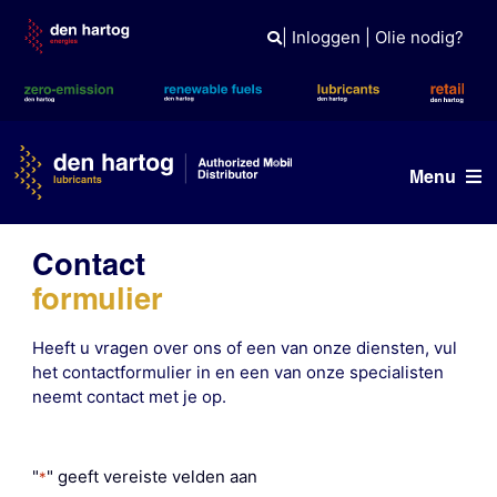
Skip
to
|
Inloggen
|
Olie nodig?
content
Menu
Olie advies
Contact
formulier
Producten
Heeft u vragen over ons of een van onze diensten, vul
Referenties
het contactformulier in en een van onze specialisten
neemt contact met je op.
Branches
Kennisbank
"
" geeft vereiste velden aan
*