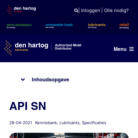
Skip
to
|
Inloggen
|
Olie nodig?
content
Menu
Olie advies
Inhoudsopgave
Producten
Referenties
API SN
Branches
28-04-2021
Kennisbank
,
Lubricants
,
Specificaties
Kennisbank