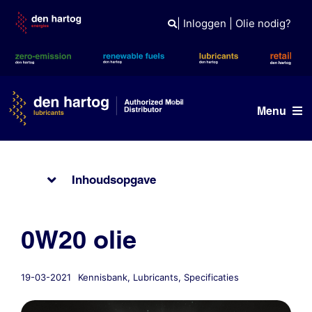
Skip
to
|
Inloggen
|
Olie nodig?
content
Menu
Olie advies
Inhoudsopgave
Producten
Referenties
0W20 olie
Branches
19-03-2021
Kennisbank
,
Lubricants
,
Specificaties
Kennisbank