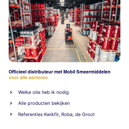
Officieel distributeur met Mobil Smeermiddelen
voor alle sectoren
Welke olie heb ik nodig
Alle producten bekijken
Referentie
s
Kwikfit
,
Roba
,
de Groot