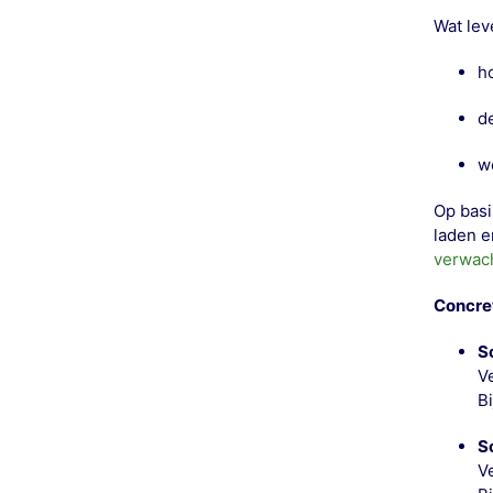
Wat lev
ho
d
w
Op basi
laden e
verwach
Concret
S
V
B
S
V