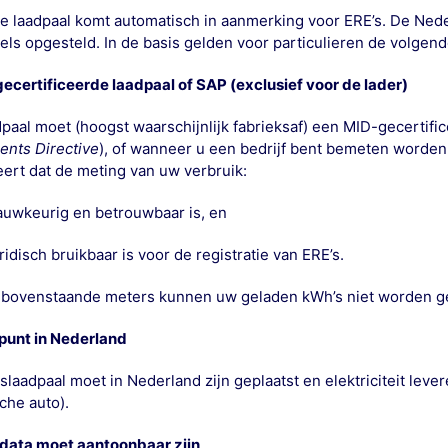
ke laadpaal komt automatisch in aanmerking voor ERE’s. De Neder
els opgesteld. In de basis gelden voor particulieren de volgen
gecertificeerde laadpaal of SAP (exclusief voor de lader)
paal moet (hoogst waarschijnlijk fabrieksaf) een
MID-gecertific
ents Directive
), of wanneer u een bedrijf bent bemeten worde
ert dat de meting van uw verbruik:
auwkeurig en betrouwbaar is, en
ridisch bruikbaar is voor de registratie van ERE’s.
bovenstaande meters kunnen uw geladen kWh’s niet worden geb
punt in Nederland
slaadpaal moet in Nederland zijn geplaatst en elektriciteit leve
sche auto).
data moet aantoonbaar zijn