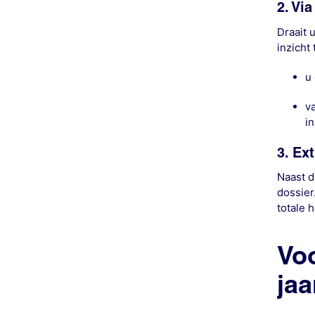
2. Vi
Draait 
inzicht 
u
v
i
3. Ext
Naast d
dossier
totale 
Vo
jaa