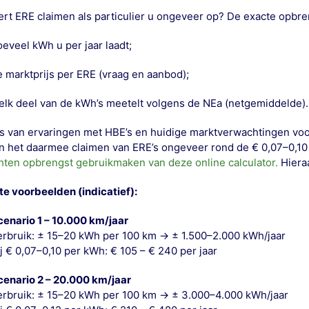
ert
ERE claimen als particulier
u ongeveer op? De exacte opbren
eveel kWh u per jaar laadt;
e marktprijs per ERE (vraag en aanbod);
elk deel van de kWh’s meetelt volgens de NEa (netgemiddelde).
s van ervaringen met HBE’s en huidige marktverwachtingen voor 
n het daarmee claimen van ERE’s ongeveer rond de
€ 0,07–0,1
ten opbrengst gebruikmaken van deze online calculator.
Hiera
e voorbeelden (indicatief):
cenario 1 – 10.000 km/jaar
erbruik: ± 15–20 kWh per 100 km → ± 1.500–2.000 kWh/jaar
ij € 0,07–0,10 per kWh:
€ 105 – € 240 per jaar
cenario 2 – 20.000 km/jaar
erbruik: ± 15–20 kWh per 100 km → ± 3.000–4.000 kWh/jaar