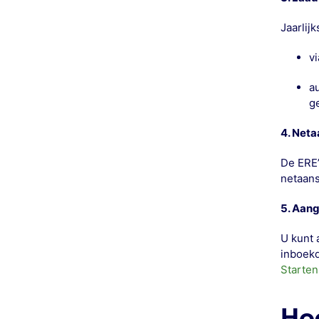
Jaarlijk
vi
a
g
4. Neta
De ERE’
netaans
5. Aang
U kunt 
inboekd
Starten
Ho