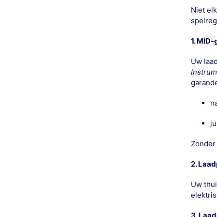
Niet el
spelreg
1. MID-
Uw laad
Instrum
garande
n
ju
Zonder 
2. Laad
Uw thui
elektri
3. Laad