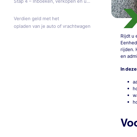
Stap 4 – Inboeken, verkopen en uitbetalen
Verdien geld met het
opladen van je auto of vrachtwagen
Rijdt u 
Eenhede
rijden.
en admi
In deze
a
h
w
h
Vo