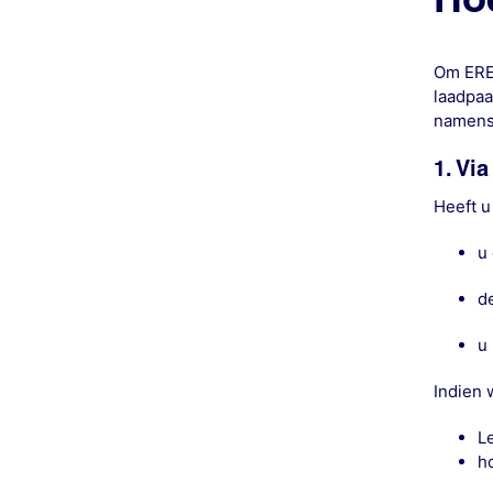
Om ERE
laadpaa
namens 
1. Vi
Heeft u
u 
de
u 
Indien 
Le
ho