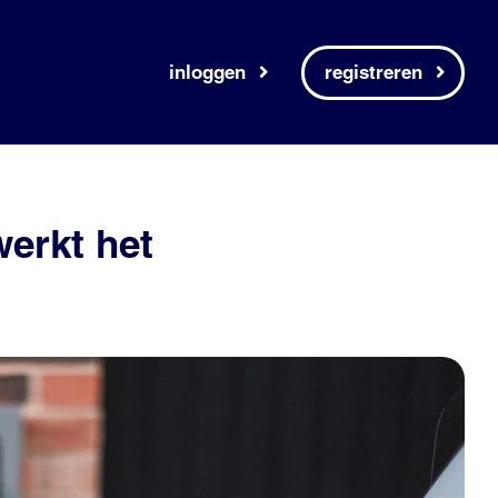
inloggen
registreren
werkt het