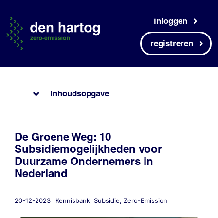
Skip
to
inloggen
content
registreren
Inhoudsopgave
De Groene Weg: 10
Subsidiemogelijkheden voor
Duurzame Ondernemers in
Nederland
20-12-2023
Kennisbank
,
Subsidie
,
Zero-Emission