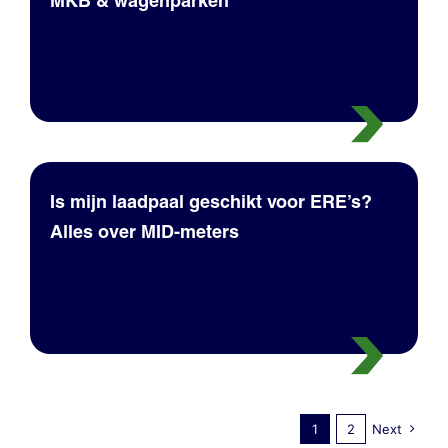
MKB & wagenparken
Is mijn laadpaal geschikt voor ERE’s?
Alles over MID-meters
1
2
Next