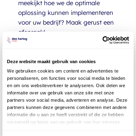
meekijkt hoe we de optimale
oplossing kunnen implementeren
voor uw bedrijf? Maak gerust een
afspraak!
Deze website maakt gebruik van cookies
In ander
nieuws
We gebruiken cookies om content en advertenties te
personaliseren, om functies voor social media te bieden
en om ons websiteverkeer te analyseren. Ook delen we
informatie over uw gebruik van onze site met onze
Op tv bij Doe Maar Duurzaam: hoe
partners voor social media, adverteren en analyse. Deze
partners kunnen deze gegevens combineren met andere
elektrificeer je je wagenpark zonder
informatie die u aan ze heeft verstrekt of die ze hebben
tegen netcongestie aan te lopen?
verzameld op basis van uw gebruik van hun services.