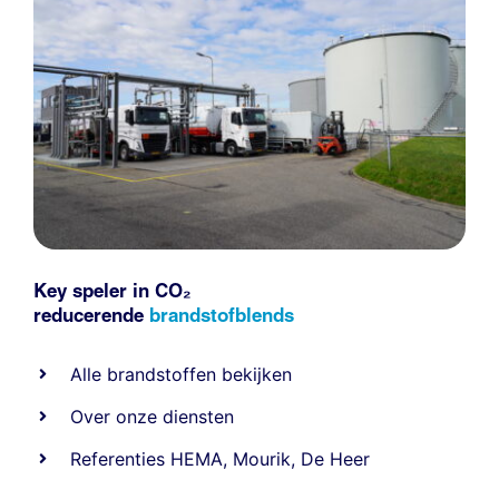
Key speler in CO₂
reducerende
brandstofblends
Alle
brandstoffen
bekijken
Over onze diensten
Referenties
HEMA
,
Mourik
,
De Heer