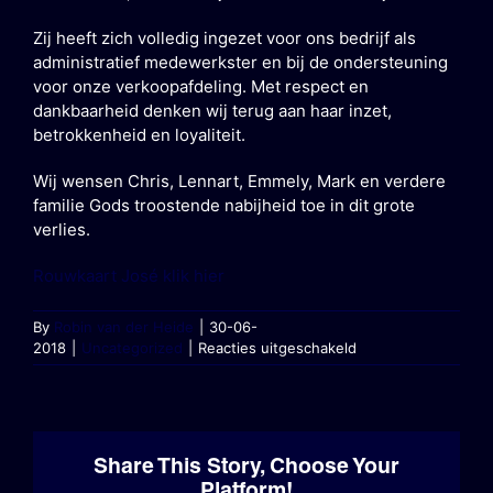
Productadvies
Zij heeft zich volledig ingezet voor ons bedrijf als
administratief medewerkster en bij de ondersteuning
voor onze verkoopafdeling. Met respect en
dankbaarheid denken wij terug aan haar inzet,
betrokkenheid en loyaliteit.
Wij wensen Chris, Lennart, Emmely, Mark en verdere
familie Gods troostende nabijheid toe in dit grote
verlies.
Rouwkaart José klik hier
By
Robin van der Heide
|
30-06-
voor
2018
|
Uncategorized
|
Reacties uitgeschakeld
José
Vink
(1970
–
2018)
Share This Story, Choose Your
Platform!