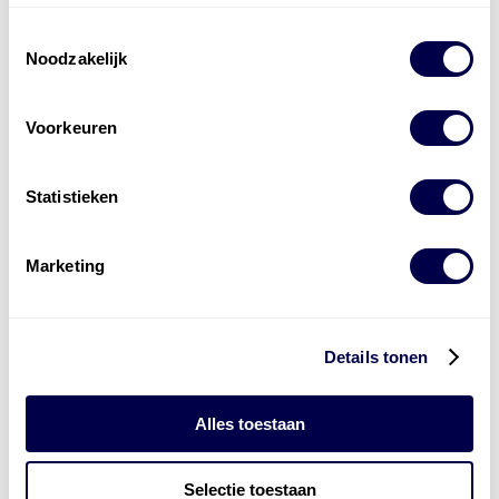
voor alle sectoren
Toestemmingsselectie
Noodzakelijk
Welke olie heb ik nodig
Alle producten bekijken
Voorkeuren
Referentie
s
Kwikfit
,
Roba
,
de Groot
Statistieken
Marketing
Details tonen
Alles toestaan
Selectie toestaan