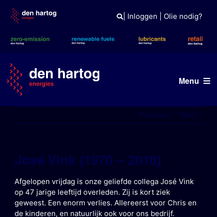
Skip
to
|
Inloggen
|
Olie nodig?
content
Menu
ERE
Previous
Next
Wat wij doen
José Vink (1970 – 2018)
Wie wij zijn
Duurzaam
Afgelopen vrijdag is onze geliefde collega José Vink
op 47 jarige leeftijd overleden. Zij is kort ziek
geweest. Een enorm verlies. Allereerst voor Chris en
Tank- en laadpas
de kinderen, en natuurlijk ook voor ons bedrijf.