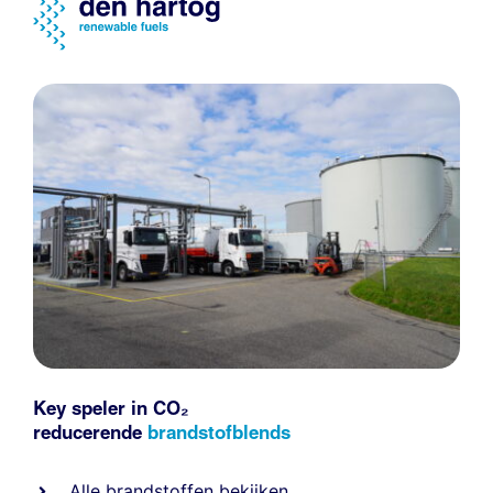
Key speler in CO₂
reducerende
brandstofblends
Alle
brandstoffen
bekijken