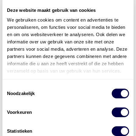
Deze website maakt gebruik van cookies
Officieel distributeur met Mobil Smeermiddelen
We gebruiken cookies om content en advertenties te
voor alle sectoren
personaliseren, om functies voor social media te bieden
en om ons websiteverkeer te analyseren. Ook delen we
Welke olie heb ik nodig
informatie over uw gebruik van onze site met onze
partners voor social media, adverteren en analyse. Deze
Alle producten bekijken
partners kunnen deze gegevens combineren met andere
Referentie
s
Kwikfit
,
Roba
,
de Groot
informatie die u aan ze heeft verstrekt of die ze hebben
verzameld op basis van uw gebruik van hun services.
Toestemmingsselectie
Noodzakelijk
Voorkeuren
Statistieken