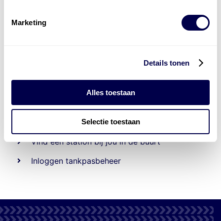
Marketing
Details tonen
Beheert 70
tankstations
en duizenden
tank-en
Alles toestaan
laadpassen
Selectie toestaan
Den Hartog tank- en laadpas
Vind een station bij jou in de buurt
Inloggen tankpasbeheer