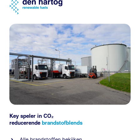
Key speler in CO₂
reducerende
brandstofblends
Alle
brandstoffen
bekijken