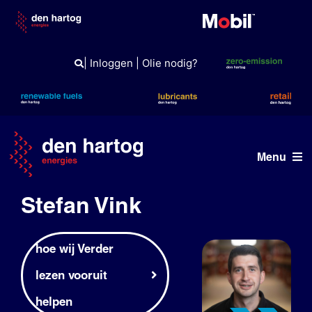
Skip
to
content
|
Inloggen
|
Olie nodig?
Menu
Stefan Vink
ERE
Wat wij doen
hoe wij Verder
Wie wij zijn
lezen vooruit
Duurzaam
helpen