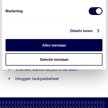
Marketing
Details tonen
Beheert 70
tankstations
en duizenden
tank-en
Alles toestaan
laadpassen
Selectie toestaan
Den Hartog tank- en laadpas
Vind een station bij jou in de buurt
Inloggen tankpasbeheer