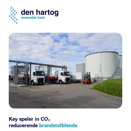
Key speler in CO₂
reducerende
brandstofblends