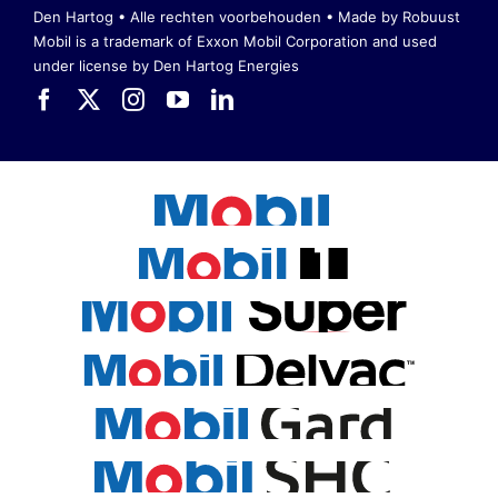
Den Hartog • Alle rechten voorbehouden •
Made by Robuust
Mobil is a trademark of Exxon Mobil Corporation
and used
under license by Den Hartog Energies