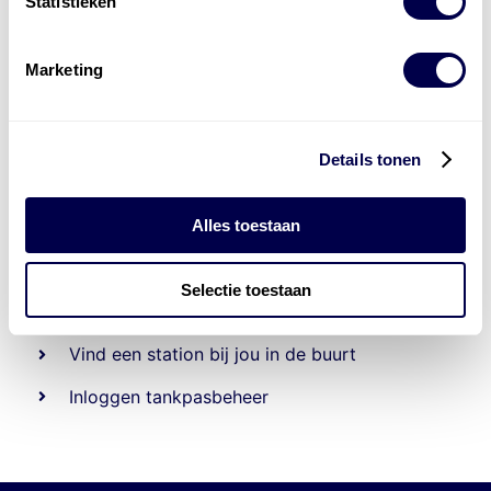
Statistieken
Marketing
Details tonen
Alles toestaan
Beheert 70
tankstations
en duizenden
tank-en
laadpassen
Selectie toestaan
Den Hartog tank- en laadpas
Vind een station bij jou in de buurt
Inloggen tankpasbeheer