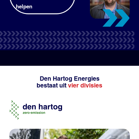
helpen
Tank- en laadpas
Productadvies
Den Hartog Energies
bestaat uit
vier divisies