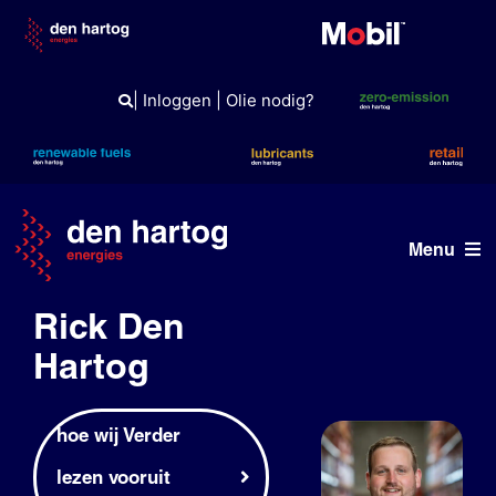
Skip
to
content
|
Inloggen
|
Olie nodig?
Menu
Rick Den
ERE
Hartog
Wat wij doen
Wie wij zijn
hoe wij Verder
lezen vooruit
Duurzaam