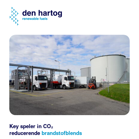
Key speler in CO₂
reducerende
brandstofblends