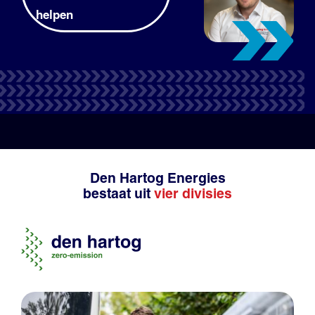
helpen
Tank- en laadpas
Productadvies
Den Hartog Energies
bestaat uit
vier divisies