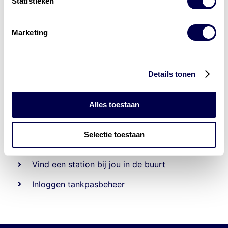
Statistieken
Marketing
Details tonen
Alles toestaan
Beheert 70
tankstations
en duizenden
tank-en
laadpassen
Selectie toestaan
Den Hartog tank- en laadpas
Vind een station bij jou in de buurt
Inloggen tankpasbeheer