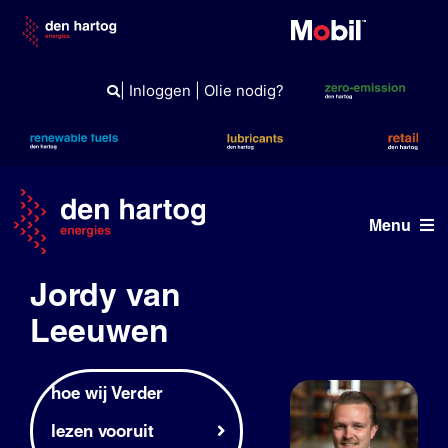
Skip
to
content
|
Inloggen
|
Olie nodig?
Menu
Jordy van
ERE
Leeuwen
Wat wij doen
Wie wij zijn
hoe wij Verder
lezen vooruit
Duurzaam