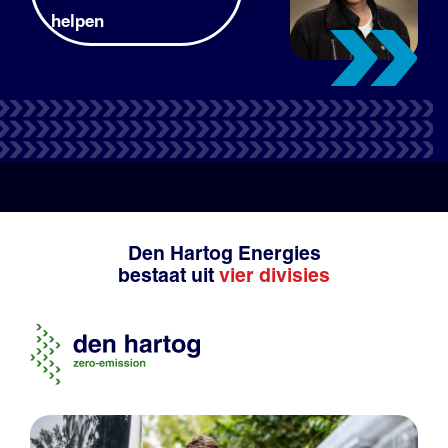
helpen
Tank- en laadpas
Productadvies
Den Hartog Energies
bestaat uit
vier divisies