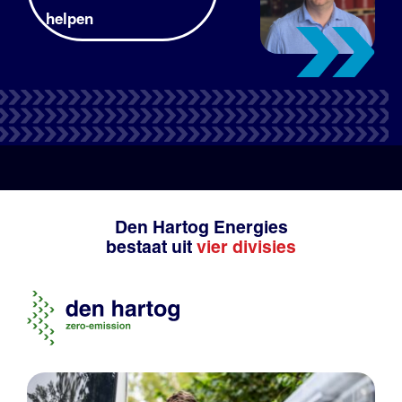
helpen
Tank- en laadpas
Productadvies
Den Hartog Energies
bestaat uit
vier divisies