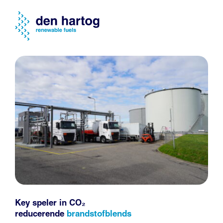
Key speler in CO₂
reducerende
brandstofblends