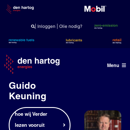
Skip
to
content
|
Inloggen
|
Olie nodig?
Menu
Guido
ERE
Keuning
Wat wij doen
Wie wij zijn
hoe wij Verder
lezen vooruit
Duurzaam