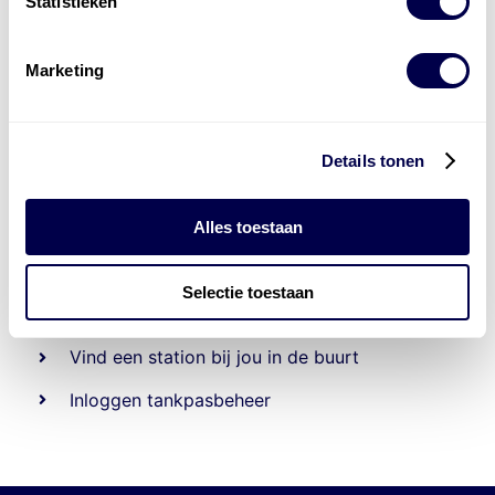
Statistieken
Marketing
Details tonen
Alles toestaan
Beheert 70
tankstations
en duizenden
tank-en
laadpassen
Selectie toestaan
Den Hartog tank- en laadpas
Vind een station bij jou in de buurt
Inloggen tankpasbeheer