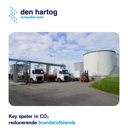
Key speler in CO₂
reducerende
brandstofblends