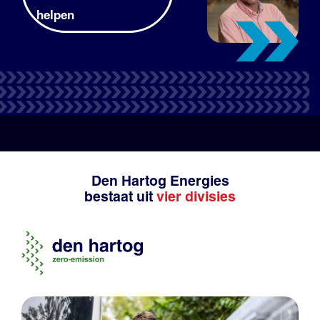
helpen
Tank- en laadpas
Productadvies
Den Hartog Energies
bestaat uit
vier divisies