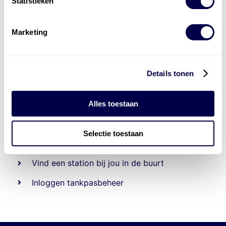
Statistieken
Marketing
Details tonen
Alles toestaan
Beheert 70
tankstations
en duizenden
tank-en
laadpassen
Selectie toestaan
Den Hartog tank- en laadpas
Vind een station bij jou in de buurt
Inloggen tankpasbeheer