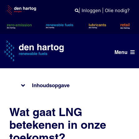
Skip
to
|
Inloggen
|
Olie nodig?
content
Menu
Brandstoffen
Inhoudsopgave
Diensten
Referenties
Wat gaat LNG
Kennisbank
betekenen in onze
toekomst?