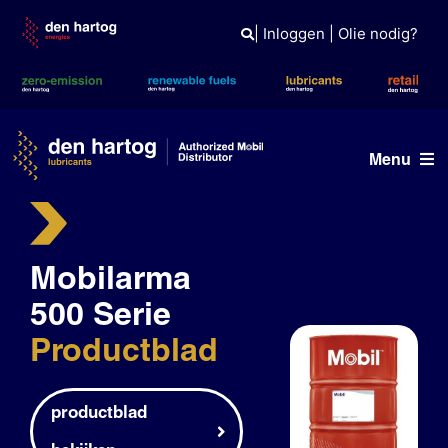
Skip
to
|
Inloggen
|
Olie nodig?
content
Menu
Olie advies
Mobilarma
Producten
500 Serie
Referenties
Productblad
Branches
Kennisbank
productblad