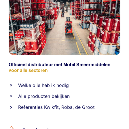
Officieel distributeur met Mobil Smeermiddelen
voor alle sectoren
Welke olie heb ik nodig
Alle producten bekijken
Referentie
s
Kwikfit
,
Roba
,
de Groot