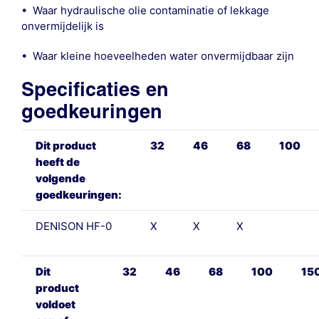
• Waar hydraulische olie contaminatie of lekkage
onvermijdelijk is
• Waar kleine hoeveelheden water onvermijdbaar zijn
Specificaties en
goedkeuringen
Dit product
32
46
68
100
heeft de
volgende
goedkeuringen:
DENISON HF-0
X
X
X
Dit
32
46
68
100
15
product
voldoet