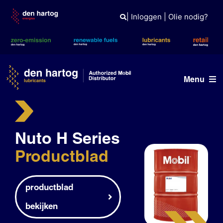
Skip
to
|
Inloggen
|
Olie nodig?
content
Menu
Olie advies
Nuto H Series
Producten
Productblad
Referenties
Branches
productblad
Kennisbank
bekijken