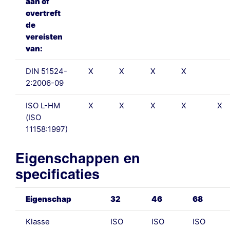
aan of
overtreft
de
vereisten
van:
DIN 51524-
X
X
X
X
2:2006-09
ISO L-HM
X
X
X
X
X
(ISO
11158:1997)
Eigenschappen en
specificaties
Eigenschap
32
46
68
Klasse
ISO
ISO
ISO