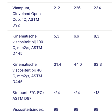
Vlampunt,
212
226
234
Cleveland Open
Cup, °C, ASTM
D92
Kinematische
5,3
6,6
8,3
viscositeit bij 100
C, mm2/s, ASTM
D445
Kinematische
31,4
44,0
63,3
viscositeit bij 40
C, mm2/s, ASTM
D445
Stolpunt, º°C (ºC)
-24
-24
-18
ASTM D97
Viscositeitsindex,
98
98
98