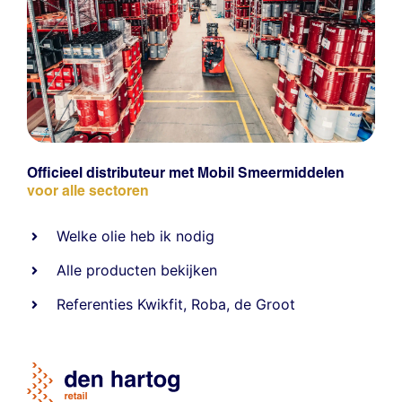
Officieel distributeur met Mobil Smeermiddelen
voor alle sectoren
Welke olie heb ik nodig
Alle producten bekijken
Referentie
s
Kwikfit
,
Roba
,
de Groot