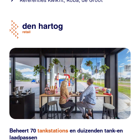
Referentie
s
Kwikfit
,
Roba
,
de Groot
Beheert 70
tankstations
en duizenden
tank-en
laadpassen