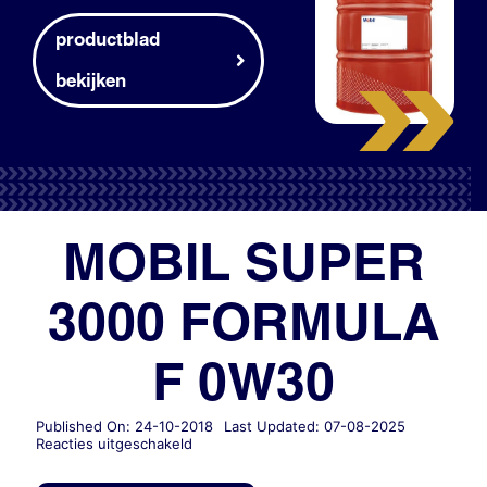
productblad
bekijken
MOBIL SUPER
3000 FORMULA
F 0W30
Published On: 24-10-2018
Last Updated: 07-08-2025
voor
Reacties uitgeschakeld
MOBIL
SUPER