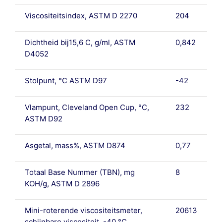
Viscositeitsindex, ASTM D 2270
204
Dichtheid bij15,6 C, g/ml, ASTM
0,842
D4052
Stolpunt, °C ASTM D97
-42
Vlampunt, Cleveland Open Cup, °C,
232
ASTM D92
Asgetal, mass%, ASTM D874
0,77
Totaal Base Nummer (TBN), mg
8
KOH/g, ASTM D 2896
Mini-roterende viscositeitsmeter,
20613
schijnbare viscositeit, -40 °C ,