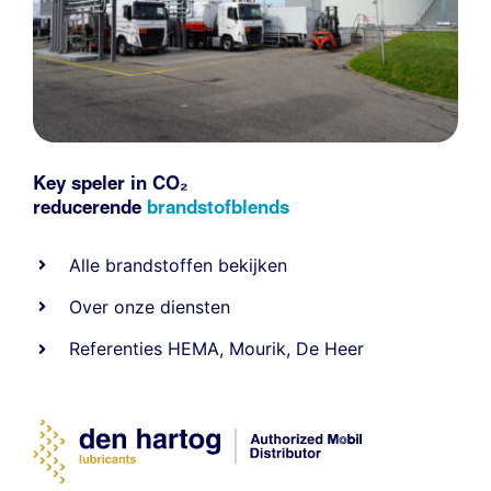
Key speler in CO₂
reducerende
brandstofblends
Alle
brandstoffen
bekijken
Over onze diensten
Referenties
HEMA
,
Mourik
,
De Heer