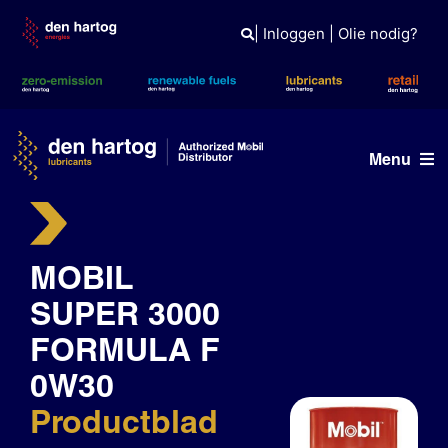
Skip
to
|
Inloggen
|
Olie nodig?
content
Menu
Olie advies
MOBIL
Producten
SUPER 3000
Referenties
FORMULA F
Branches
0W30
Kennisbank
Productblad