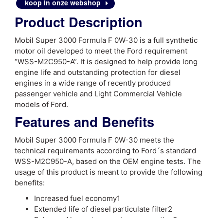
koop in onze webshop
3000
FORMULA
Product Description
F
0W30
Mobil Super 3000 Formula F 0W-30 is a full synthetic
motor oil developed to meet the Ford requirement
“WSS-M2C950-A”. It is designed to help provide long
engine life and outstanding protection for diesel
engines in a wide range of recently produced
passenger vehicle and Light Commercial Vehicle
models of Ford.
Features and Benefits
Mobil Super 3000 Formula F 0W-30 meets the
technical requirements according to Ford´s standard
WSS-M2C950-A, based on the OEM engine tests. The
usage of this product is meant to provide the following
benefits:
Increased fuel economy1
Extended life of diesel particulate filter2