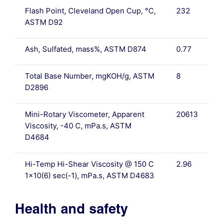
Flash Point, Cleveland Open Cup, °C,
232
ASTM D92
Ash, Sulfated, mass%, ASTM D874
0.77
Total Base Number, mgKOH/g, ASTM
8
D2896
Mini-Rotary Viscometer, Apparent
20613
Viscosity, -40 C, mPa.s, ASTM
D4684
Hi-Temp Hi-Shear Viscosity @ 150 C
2.96
1×10(6) sec(-1), mPa.s, ASTM D4683
Health and safety