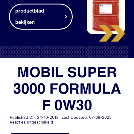
productblad
bekijken
MOBIL SUPER
3000 FORMULA
F 0W30
Published On: 24-10-2018
Last Updated: 07-08-2025
voor
Reacties uitgeschakeld
MOBIL
SUPER