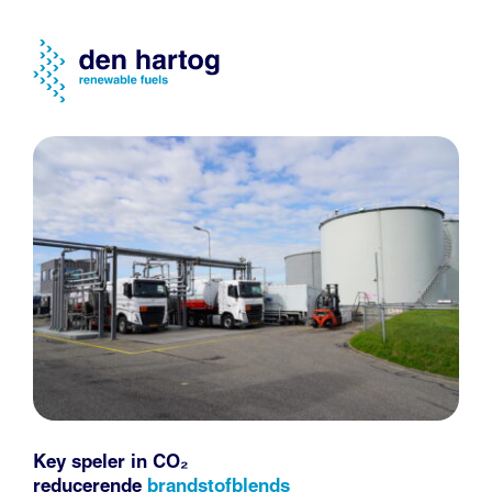
Key speler in CO₂
reducerende
brandstofblends