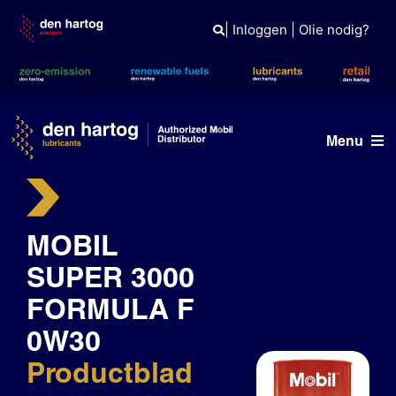
Skip
to
|
Inloggen
|
Olie nodig?
content
Menu
Olie advies
MOBIL
Producten
SUPER 3000
Referenties
FORMULA F
Branches
0W30
Kennisbank
Productblad