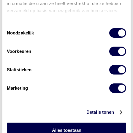
informatie die u aan ze heeft verstrekt of die ze hebben
Vlampunt, Cleveland Open Cup, °C,
256
verzameld op basis van uw gebruik van hun services.
ASTM D92
Foam, Sequence II, Tendency, ml,
0
Toestemmingsselectie
Noodzakelijk
ASTM D892
Foam, Sequence II, Stability, ml,
0
Voorkeuren
ASTM D892
FZG Micropitting, Fail Stage, Rating,
>10
Statistieken
FVA 54
FZG Micropitting, GFT-Class, Rating,
High
Marketing
FVA 54
FZG Scuffing, A/8.3/90, Fail Stage,
14+
Details tonen
Rating, DIN 51354
Kinematische viscositeit bij 100 C,
42,1
Alles toestaan
mm2/s, ASTM D445