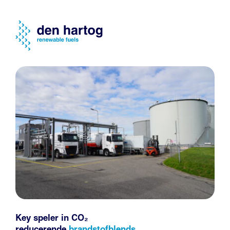
Key speler in CO₂
reducerende
brandstofblends