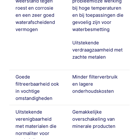
weerstand tegen
probleemloze werking
roest en corrosie
bij hoge temperaturen
en een zeer goed
en bij toepassingen die
waterafscheidend
gevoelig zijn voor
vermogen
waterbesmetting
Uitstekende
verdraagzaamheid met
zachte metalen
Goede
Minder filterverbruik
filtreerbaarheid ook
en lagere
in vochtige
onderhoudskosten
omstandigheden
Uitstekende
Gemakkelijke
verenigbaarheid
overschakeling van
met materialen die
minerale producten
normaliter voor