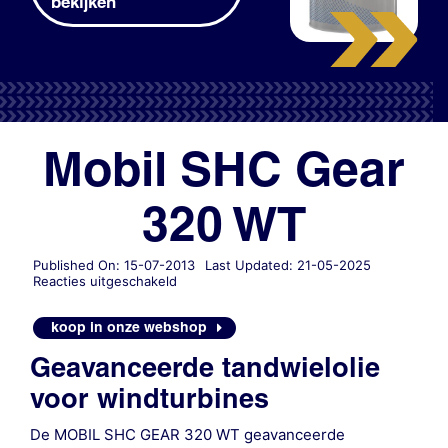
bekijken
Mobil SHC Gear
320 WT
Published On: 15-07-2013
Last Updated: 21-05-2025
voor
Reacties uitgeschakeld
Mobil
SHC
koop in onze webshop
Gear
320
Geavanceerde tandwielolie
WT
voor windturbines
De MOBIL SHC GEAR 320 WT geavanceerde