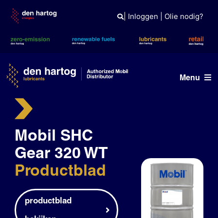
Skip
to
|
Inloggen
|
Olie nodig?
content
Menu
Olie advies
Mobil SHC
Producten
Gear 320 WT
Referenties
Productblad
Branches
Kennisbank
productblad