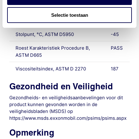
Kinematische viscositeit bij 40 C,
320
Selectie toestaan
mm2/s, ASTM D445
Stolpunt, °C, ASTM D5950
-45
Roest Karakteristiek Procedure B,
PASS
ASTM D665
Viscositeitsindex, ASTM D 2270
187
Gezondheid en Veiligheid
Gezondheids- en veiligheidsaanbevelingen voor dit
product kunnen gevonden worden in de
veiligheidsbladen (MSDS) op
https://www.msds.exxonmobil.com/psims/psims.aspx
Opmerking