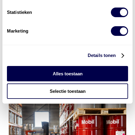
smeermiddelenexperts. Zij adviseren u graag over het
best passende smeermiddel voor uw applicatie of
Statistieken
machine!
Marketing
contact
Details tonen
Alles toestaan
Selectie toestaan