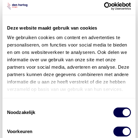
Privacybeleid
*
Ik ga akkoord met het
Privacybeleid
Deze website maakt gebruik van cookies
pdf productblad aanvragen
We gebruiken cookies om content en advertenties te
personaliseren, om functies voor social media te bieden
en om ons websiteverkeer te analyseren. Ook delen we
informatie over uw gebruik van onze site met onze
partners voor social media, adverteren en analyse. Deze
partners kunnen deze gegevens combineren met andere
informatie die u aan ze heeft verstrekt of die ze hebben
verzameld op basis van uw gebruik van hun services.
Onze
smeermiddelexperts
Toestemmingsselectie
staan voor u klaar
Noodzakelijk
Vragen of twijfels over de beste smeermiddelen voor
Voorkeuren
uw toepassing? Neem vrijblijvend contact op met onze