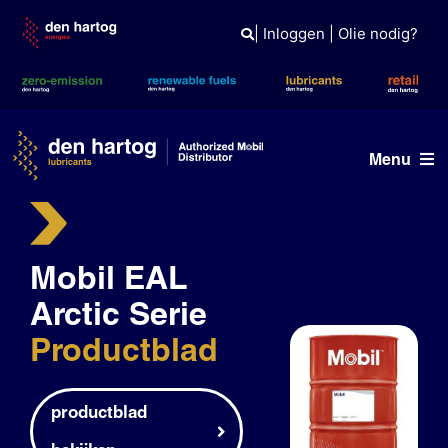
Skip
to
|
Inloggen
|
Olie nodig?
content
Menu
Olie advies
Mobil EAL
Producten
Arctic Serie
Referenties
Productblad
Branches
Kennisbank
productblad