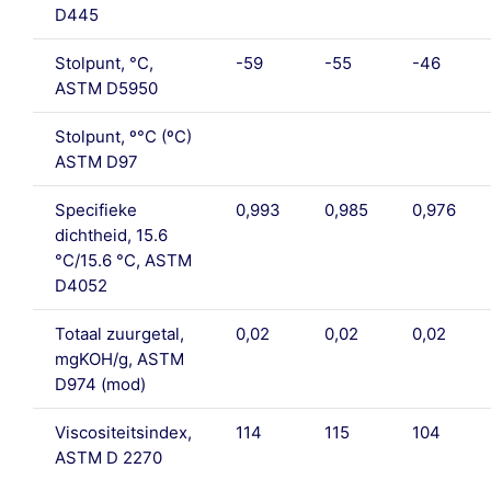
D445
Stolpunt, °C,
-59
-55
-46
ASTM D5950
Stolpunt, º°C (ºC)
ASTM D97
Specifieke
0,993
0,985
0,976
dichtheid, 15.6
°C/15.6 °C, ASTM
D4052
Totaal zuurgetal,
0,02
0,02
0,02
mgKOH/g, ASTM
D974 (mod)
Viscositeitsindex,
114
115
104
ASTM D 2270