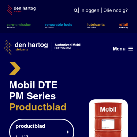
Skip
to
|
Inloggen
|
Olie nodig?
content
Menu
Olie advies
Mobil DTE
Producten
PM Series
Referenties
Productblad
Branches
Kennisbank
productblad