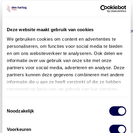
ASTM D 2270
Gezondheid en Veiligheid
Deze website maakt gebruik van cookies
https://www.msds.exxonmobil.com/psims/psims.aspxGezo
en veiligheidsaanbevelingen voor dit product kunnen
We gebruiken cookies om content en advertenties te
gevonden worden in de veiligheidsbladen (MSDS) op
personaliseren, om functies voor social media te bieden
en om ons websiteverkeer te analyseren. Ook delen we
Opmerking
informatie over uw gebruik van onze site met onze
partners voor social media, adverteren en analyse. Deze
Wij kunnen niet garanderen dat de bovenstaande
partners kunnen deze gegevens combineren met andere
productinformatie up to date is. Voor de meest actuele
versie van het productblad verwijzen wij u naar de
informatie die u aan ze heeft verstrekt of die ze hebben
product bibliotheek van
ExxonMobil
.
verzameld op basis van uw gebruik van hun services.
"
" geeft vereiste velden aan
*
Toestemmingsselectie
Noodzakelijk
E-mailadres
*
Voorkeuren