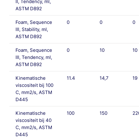
II, Tendency, ml,
ASTM D892
Foam, Sequence
0
0
0
III, Stability, ml,
ASTM D892
Foam, Sequence
0
10
10
III, Tendency, ml,
ASTM D892
Kinematische
11.4
14,7
19
viscositeit bij 100
C, mm2/s, ASTM
D445
Kinematische
100
150
22
viscositeit bij 40
C, mm2/s, ASTM
D445