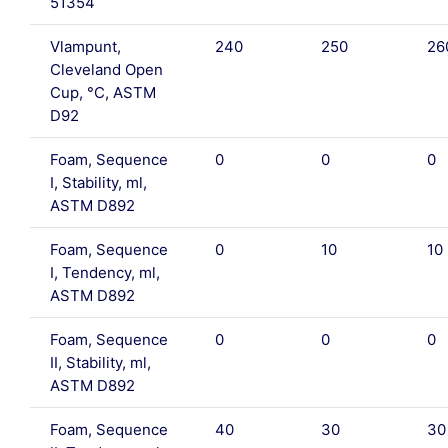
51354
Vlampunt,
240
250
26
Cleveland Open
Cup, °C, ASTM
D92
Foam, Sequence
0
0
0
I, Stability, ml,
ASTM D892
Foam, Sequence
0
10
10
I, Tendency, ml,
ASTM D892
Foam, Sequence
0
0
0
II, Stability, ml,
ASTM D892
Foam, Sequence
40
30
30