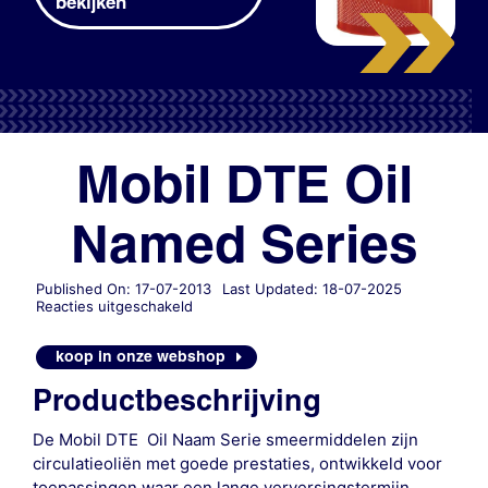
bekijken
Mobil DTE Oil
Named Series
Published On: 17-07-2013
Last Updated: 18-07-2025
voor
Reacties uitgeschakeld
Mobil
DTE
koop in onze webshop
Oil
Named
Productbeschrijving
Series
De Mobil DTE Oil Naam Serie smeermiddelen zijn
circulatieoliën met goede prestaties, ontwikkeld voor
toepassingen waar een lange verversingstermijn