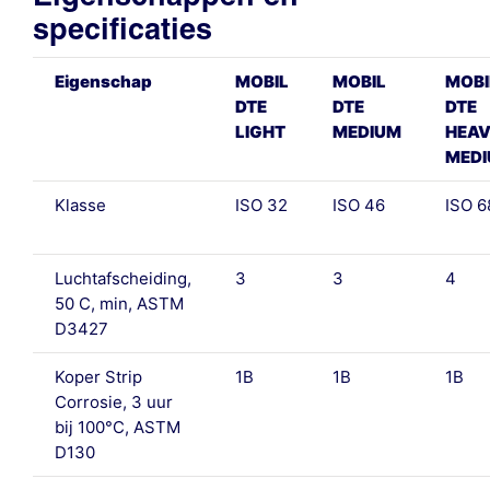
specificaties
Eigenschap
MOBIL
MOBIL
MOBI
DTE
DTE
DTE
LIGHT
MEDIUM
HEA
MED
Klasse
ISO 32
ISO 46
ISO 6
Luchtafscheiding,
3
3
4
50 C, min, ASTM
D3427
Koper Strip
1B
1B
1B
Corrosie, 3 uur
bij 100°C, ASTM
D130