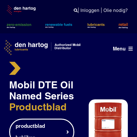
Skip
to
|
Inloggen
|
Olie nodig?
content
Menu
Olie advies
Mobil DTE Oil
Producten
Named Series
Referenties
Productblad
Branches
Kennisbank
productblad