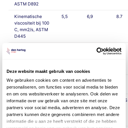
ASTM D892
Kinematische
5,5
6,9
8.7
viscositeit bij 100
C, mm2/s, ASTM
D445
Kinematische
31,0
44,5
65,1
viscositeit bij 40
C, mm2/s, ASTM
D445
Deze website maakt gebruik van cookies
We gebruiken cookies om content en advertenties te
Stolpunt, °C,
-18
-15
-15
personaliseren, om functies voor social media te bieden
ASTM D97
en om ons websiteverkeer te analyseren. Ook delen we
Roest
PASS
PASS
PASS
informatie over uw gebruik van onze site met onze
Karakteristiek
partners voor social media, adverteren en analyse. Deze
Procedure A,
partners kunnen deze gegevens combineren met andere
ASTM D665
informatie die u aan ze heeft verstrekt of die ze hebben