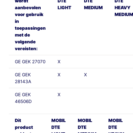
wordt
DTE
DTE
DTE
aanbevolen
LIGHT
MEDIUM
HEAVY
voor gebruik
MEDIU
in
toepassingen
met de
volgende
vereisten:
GE GEK 27070
X
GE GEK
X
X
28143A
GE GEK
X
46506D
Dit
MOBIL
MOBIL
MOBIL
product
DTE
DTE
DTE