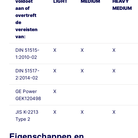
voldoet
LIGHT
MEDIUM
HEAVY
aan of
MEDIUM
overtreft
de
vereisten
van:
DIN 51515-
X
X
X
1:2010-02
DIN 51517-
X
X
X
2:2014-02
GE Power
X
GEK120498
JIS K-2213
X
X
X
Type 2
Eigenschappen en