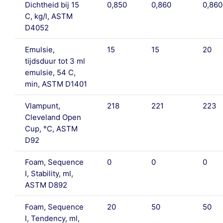
Dichtheid bij 15
0,850
0,860
0,860
C, kg/l, ASTM
D4052
Emulsie,
15
15
20
tijdsduur tot 3 ml
emulsie, 54 C,
min, ASTM D1401
Vlampunt,
218
221
223
Cleveland Open
Cup, °C, ASTM
D92
Foam, Sequence
0
0
0
I, Stability, ml,
ASTM D892
Foam, Sequence
20
50
50
I, Tendency, ml,