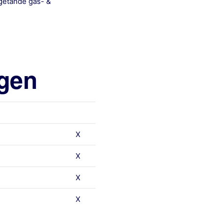
-getande gas- &
ngen
X
X
X
X