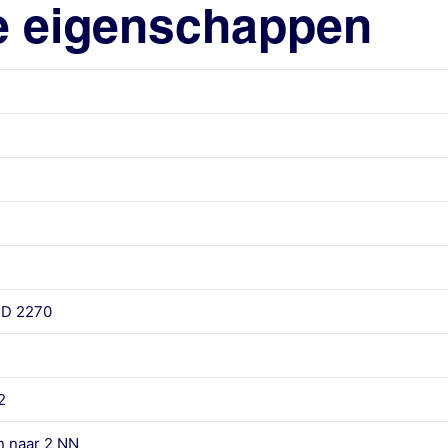
e eigenschappen
 D 2270
2
 naar 2 NN