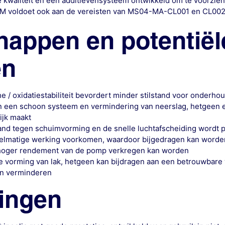
e kwaliteit en een additievensysteem ontwikkeld om te voorzien
2 M voldoet ook aan de vereisten van MS04-MA-CL001 en CL002
happen en potentiël
en
 / oxidatiestabiliteit bevordert minder stilstand voor onderho
n een schoon systeem en vermindering van neerslag, hetgeen 
lijk maakt
nd tegen schuimvorming en de snelle luchtafscheiding wordt p
gelmatige werking voorkomen, waardoor bijgedragen kan worde
hoger rendement van de pomp verkregen kan worden
e vorming van lak, hetgeen kan bijdragen aan een betrouwbare 
n verminderen
ingen