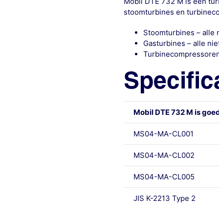
Mobil DTE 732 M is een tur
stoomturbines en turbineco
Stoomturbines – alle 
Gasturbines – alle ni
Turbinecompressoren 
Specific
Mobil DTE 732 M is goed
MS04-MA-CL001
MS04-MA-CL002
MS04-MA-CL005
JIS K-2213 Type 2