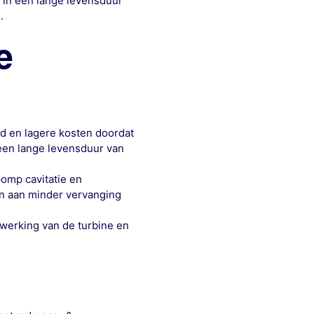
 in een lange levensduur
.
e
ud en lagere kosten doordat
een lange levensduur van
omp cavitatie en
n aan minder vervanging
werking van de turbine en