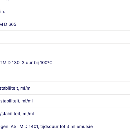
in.
M D 665
TM D 130, 3 uur bij 100ºC
2
biliteit, ml/ml
abiliteit, ml/ml
tabiliteit, ml/ml
en, ASTM D 1401, tijdsduur tot 3 ml emulsie