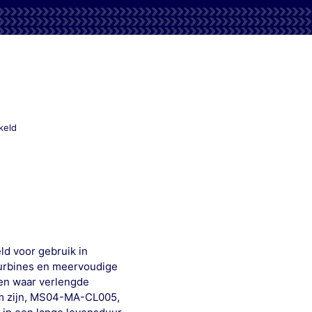
voor
keld
Mobil
DTE
732
M
ld voor gebruik in
turbines en meervoudige
gen waar verlengde
am zijn, MS04-MA-CL005,