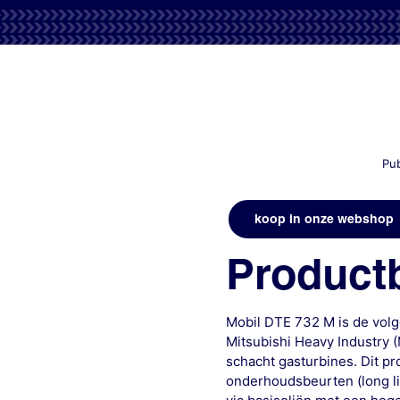
Pub
koop in onze webshop
Productb
Mobil DTE 732 M is de volg
Mitsubishi Heavy Industry 
schacht gasturbines. Dit p
onderhoudsbeurten (long l