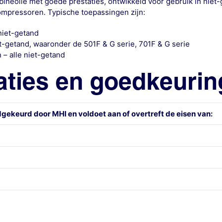
bineolie met goede prestaties, ontwikkeld voor gebruik in niet
mpressoren. Typische toepassingen zijn:
niet-getand
et-getand, waaronder de 501F & G serie, 701F & G serie
– alle niet-getand
aties en goedkeuri
gekeurd door MHI en voldoet aan of overtreft de eisen van: