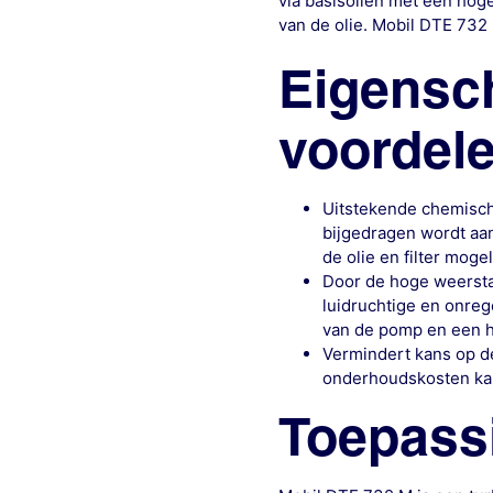
via basisoliën met een hog
van de olie. Mobil DTE 73
Eigensc
voordel
Uitstekende chemische
bijgedragen wordt aa
de olie en filter moge
Door de hoge weersta
luidruchtige en onre
van de pomp en een 
Vermindert kans op d
onderhoudskosten ka
Toepass